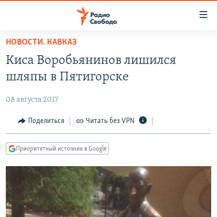
Ссылки
для
упрощенного
НОВОСТИ. КАВКАЗ
ПРОГРАММЫ
доступа
Киса Воробьянинов лишился
ПОДКАСТЫ
Вернуться
шляпы в Пятигорске
к
АВТОРСКИЕ ПРОЕКТЫ
основному
08 августа 2017
ЦИТАТЫ СВОБОДЫ
содержанию
Вернутся
МНЕНИЯ
Поделиться
Читать без VPN
к
КУЛЬТУРА
главной
Приоритетный источник в Google
навигации
IDEL.РЕАЛИИ
Вернутся
КАВКАЗ.РЕАЛИИ
к
СЕВЕР.РЕАЛИИ
поиску
СИБИРЬ.РЕАЛИИ