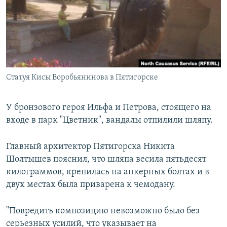
РАСПИСАНИЕ ВЕЩАНИЯ
ПОДПИШИТЕСЬ НА РАССЫЛКУ
СОЦИАЛЬНЫЕ СЕТИ
Статуя Кисы Воробьянинова в Пятигорске
У бронзового героя Ильфа и Петрова, стоящего на
входе в парк "Цветник", вандалы отпилили шляпу.
Все сайты РСЕ/РС
Главный архитектор Пятигорска Никита
Шолтышев пояснил, что шляпа весила пятьдесят
килограммов, крепилась на анкерных болтах и в
двух местах была приварена к чемодану.
"Повредить композицию невозможно было без
серьезных усилий, что указывает на