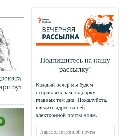
двоката
маршрут