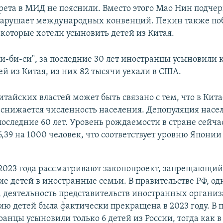
ета в МИД не пояснили. Вместо этого Мао Нин подчер
арушает международных конвенций. Пекин также по
 которые хотели усыновить детей из Китая.
и-би-си", за последние 30 лет иностранцы усыновили
ей из Китая, из них 82 тысячи уехали в США.
тайских властей может быть связано с тем, что в Кита
 снижается численность населения. Депопуляция насе
последние 60 лет. Уровень рождаемости в стране сейч
6,39 на 1000 человек, что соответствует уровню Япони
 2023 года рассматривают законопроект, запрещающий
е детей в иностранные семьи. В правительстве РФ, од
 деятельность представительств иностранных организ
ю детей была фактически прекращена в 2023 году. В
ранцы усыновили только 6 детей из России, тогда как в