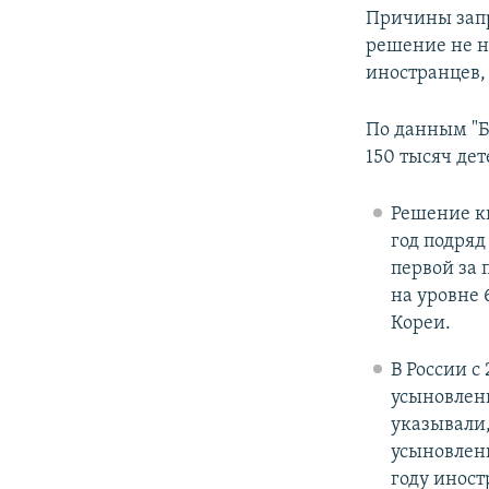
Причины запр
решение не н
иностранцев,
По данным "Б
150 тысяч дет
Решение ки
год подряд
первой за 
на уровне 
Кореи.
В России с
усыновлени
указывали,
усыновлени
году иност