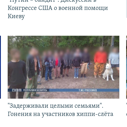
"Путин – бандит". Дискуссии в
Конгрессе США о военной помощи
Киеву
"Задерживали целыми семьями".
Гонения на участников хиппи-слёта