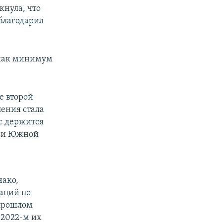
кнула, что
благодарил
 как минимум
е второй
ления стала
ас держится
и и Южной
нако,
аций по
 прошлом
 2022-м их