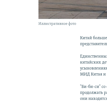
Иллюстративное фото
Китай больше
представител
Единственным
китайских де
усыновлениям
МИД Китая и 
"Би-би-си" с
продолжать ра
они находятся