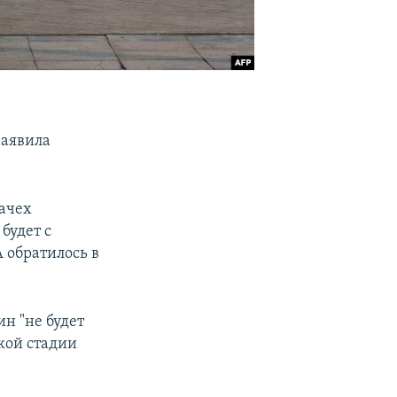
заявила
ачех
будет с
 обратилось в
н "не будет
акой стадии