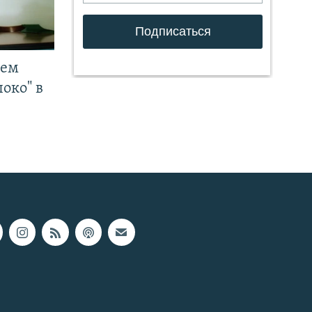
чем
око" в