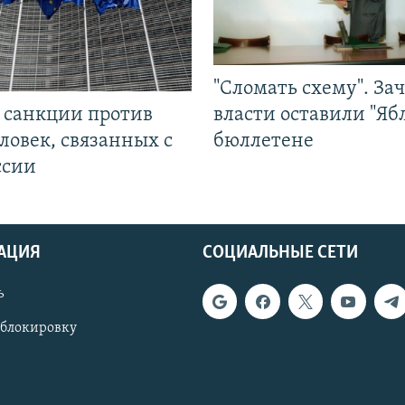
"Сломать схему". За
л санкции против
власти оставили "Ябл
ловек, связанных с
бюллетене
ссии
АЦИЯ
СОЦИАЛЬНЫЕ СЕТИ
ь
 блокировку