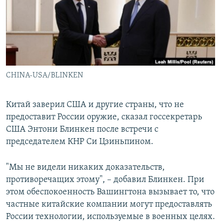
РАСПИСАНИЕ ВЕЩАНИЯ
ПОДПИШИТЕСЬ НА РАССЫЛКУ
СОЦИАЛЬНЫЕ СЕТИ
CHINA-USA/BLINKEN
Китай заверил США и другие страны, что не
предоставит России оружие, сказал госсекретарь
Все сайты РСЕ/РС
США Энтони Блинкен после встречи с
председателем КНР Си Цзиньпином.
"Мы не видели никаких доказательств,
противоречащих этому", – добавил Блинкен. При
этом обеспокоенность Вашингтона вызывает то, что
частные китайские компании могут предоставлять
России технологии, используемые в военных целях.