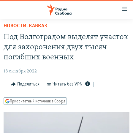
Ссылки
для
упрощенного
НОВОСТИ. КАВКАЗ
ПРОГРАММЫ
доступа
Под Волгоградом выделят участок
ПОДКАСТЫ
Вернуться
для захоронения двух тысяч
к
АВТОРСКИЕ ПРОЕКТЫ
погибших военных
основному
ЦИТАТЫ СВОБОДЫ
содержанию
18 октября 2022
Вернутся
МНЕНИЯ
к
Поделиться
Читать без VPN
КУЛЬТУРА
главной
навигации
IDEL.РЕАЛИИ
Приоритетный источник в Google
Вернутся
КАВКАЗ.РЕАЛИИ
к
СЕВЕР.РЕАЛИИ
поиску
СИБИРЬ.РЕАЛИИ