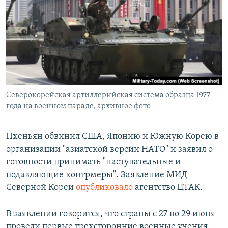
РАСПИСАНИЕ ВЕЩАНИЯ
ПОДПИШИТЕСЬ НА РАССЫЛКУ
СОЦИАЛЬНЫЕ СЕТИ
Северокорейская артиллерийская система образца 1977
года на военном параде, архивное фото
Все сайты РСЕ/РС
Пхеньян обвинил США, Японию и Южную Корею в
организации "азиатской версии НАТО" и заявил о
готовности принимать "наступательные и
подавляющие контрмеры". Заявление МИД
Северной Кореи
опубликовало
агентство ЦТАК.
В заявлении говорится, что страны с 27 по 29 июня
провели первые трехсторонние военные учения