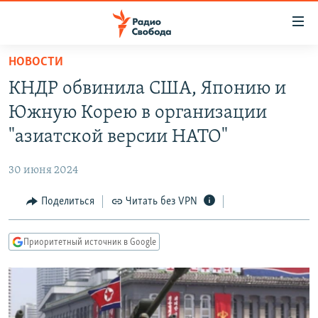
Ссылки
для
упрощенного
НОВОСТИ
ПРОГРАММЫ
доступа
КНДР обвинила США, Японию и
ПОДКАСТЫ
Вернуться
Южную Корею в организации
к
АВТОРСКИЕ ПРОЕКТЫ
"азиатской версии НАТО"
основному
ЦИТАТЫ СВОБОДЫ
содержанию
30 июня 2024
Вернутся
МНЕНИЯ
к
Поделиться
Читать без VPN
КУЛЬТУРА
главной
навигации
IDEL.РЕАЛИИ
Приоритетный источник в Google
Вернутся
КАВКАЗ.РЕАЛИИ
к
СЕВЕР.РЕАЛИИ
поиску
СИБИРЬ.РЕАЛИИ