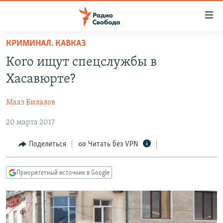
Ссылки
для
упрощенного
КРИМИНАЛ. КАВКАЗ
ПРОГРАММЫ
доступа
Кого ищут спецслужбы в
ПОДКАСТЫ
Вернуться
Хасавюрте?
к
АВТОРСКИЕ ПРОЕКТЫ
основному
Мааз Билалов
ЦИТАТЫ СВОБОДЫ
содержанию
Вернутся
20 марта 2017
МНЕНИЯ
к
КУЛЬТУРА
Поделиться
Читать без VPN
главной
навигации
IDEL.РЕАЛИИ
Вернутся
Приоритетный источник в Google
КАВКАЗ.РЕАЛИИ
к
СЕВЕР.РЕАЛИИ
поиску
СИБИРЬ.РЕАЛИИ