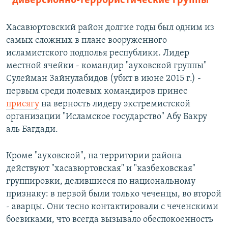
диверсионно-террористические группы
Хасавюртовский район долгие годы был одним из
самых сложных в плане вооруженного
исламистского подполья республики. Лидер
местной ячейки - командир "ауховской группы"
Сулейман Зайнулабидов (убит в июне 2015 г.) -
первым среди полевых командиров принес
присягу
на верность лидеру экстремистской
организации "Исламское государство" Абу Бакру
аль Багдади.
Кроме "ауховской", на территории района
действуют "хасавюртовская" и "казбековская"
группировки, делившиеся по национальному
признаку: в первой были только чеченцы, во второй
- аварцы. Они тесно контактировали с чеченскими
боевиками, что всегда вызывало обеспокоенность