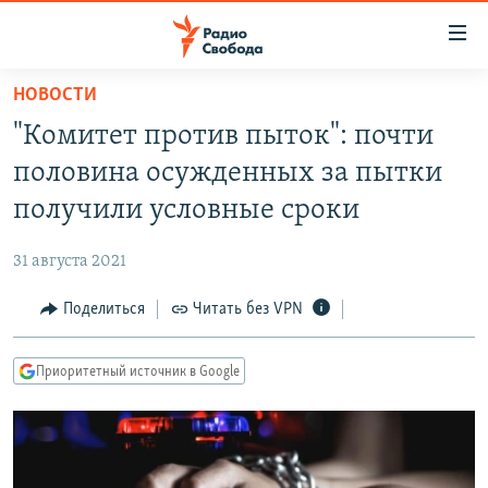
Ссылки
для
упрощенного
НОВОСТИ
ПРОГРАММЫ
доступа
"Комитет против пыток": почти
ПОДКАСТЫ
Вернуться
половина осужденных за пытки
к
АВТОРСКИЕ ПРОЕКТЫ
получили условные сроки
основному
ЦИТАТЫ СВОБОДЫ
содержанию
31 августа 2021
Вернутся
МНЕНИЯ
к
Поделиться
Читать без VPN
КУЛЬТУРА
главной
навигации
IDEL.РЕАЛИИ
Приоритетный источник в Google
Вернутся
КАВКАЗ.РЕАЛИИ
к
СЕВЕР.РЕАЛИИ
поиску
СИБИРЬ.РЕАЛИИ