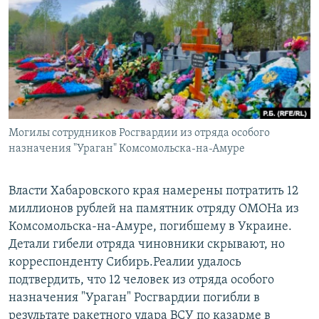
РАСПИСАНИЕ ВЕЩАНИЯ
ПОДПИШИТЕСЬ НА РАССЫЛКУ
СОЦИАЛЬНЫЕ СЕТИ
Могилы сотрудников Росгвардии из отряда особого
назначения "Ураган" Комсомольска-на-Амуре
Все сайты РСЕ/РС
Власти Хабаровского края намерены потратить 12
миллионов рублей на памятник отряду ОМОНа из
Комсомольска-на-Амуре, погибшему в Украине.
Детали гибели отряда чиновники скрывают, но
корреспонденту Сибирь.Реалии удалось
подтвердить, что 12 человек из отряда особого
назначения "Ураган" Росгвардии погибли в
результате ракетного удара ВСУ по казарме в