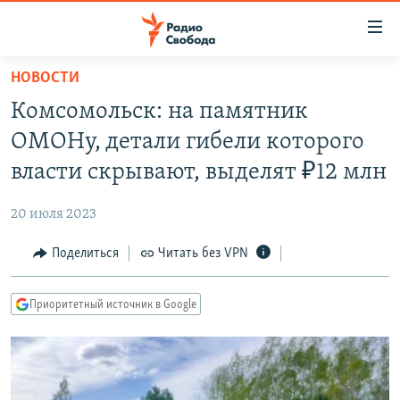
Ссылки
для
упрощенного
НОВОСТИ
ПРОГРАММЫ
доступа
Комсомольск: на памятник
ПОДКАСТЫ
Вернуться
ОМОНу, детали гибели которого
к
АВТОРСКИЕ ПРОЕКТЫ
власти скрывают, выделят ₽12 млн
основному
ЦИТАТЫ СВОБОДЫ
содержанию
20 июля 2023
Вернутся
МНЕНИЯ
к
Поделиться
Читать без VPN
КУЛЬТУРА
главной
навигации
IDEL.РЕАЛИИ
Приоритетный источник в Google
Вернутся
КАВКАЗ.РЕАЛИИ
к
СЕВЕР.РЕАЛИИ
поиску
СИБИРЬ.РЕАЛИИ