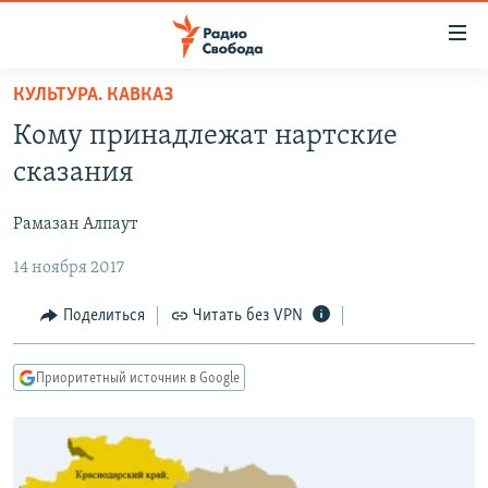
Ссылки
для
упрощенного
КУЛЬТУРА. КАВКАЗ
ПРОГРАММЫ
доступа
Кому принадлежат нартские
ПОДКАСТЫ
Вернуться
сказания
к
АВТОРСКИЕ ПРОЕКТЫ
основному
Рамазан Алпаут
ЦИТАТЫ СВОБОДЫ
содержанию
Вернутся
14 ноября 2017
МНЕНИЯ
к
КУЛЬТУРА
Поделиться
Читать без VPN
главной
навигации
IDEL.РЕАЛИИ
Вернутся
Приоритетный источник в Google
КАВКАЗ.РЕАЛИИ
к
СЕВЕР.РЕАЛИИ
поиску
СИБИРЬ.РЕАЛИИ