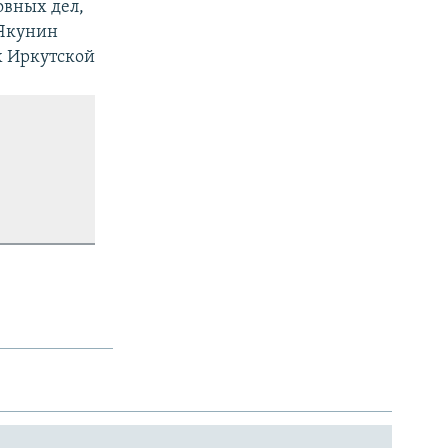
овных дел,
 Якунин
х Иркутской