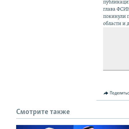
публикации
глава ФСИ
покинули п
области и 
Поделить
Смотрите также