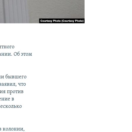
итного
ании. Об этом
ии бывшего
заявил, что
ия против
ение в
несколько
в колонии,