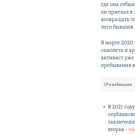
где она отбы
он приехал к
возвращать те
чего бывший 
В марте 2020
самолета и а
активист уже 
пребывания в
СР в мобильном
В 2021 год
опубликова
заключенны
вторая -
на