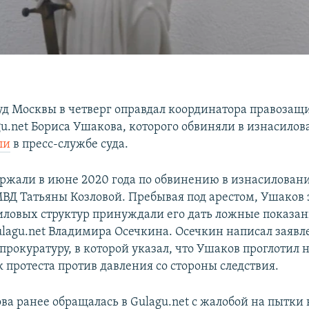
уд Москвы в четверг оправдал координатора правозащ
gu.net Бориса Ушакова, которого обвиняли в изнасилов
ли
в пресс-службе суда.
ржали в июне 2020 года по обвинению в изнасилован
МВД Татьяны Козловой. Пребывая под арестом, Ушаков 
иловых структур принуждали его дать ложные показан
ulagu.net Владимира Осечкина. Осечкин написал заявл
прокуратуру, в которой указал, что Ушаков проглотил 
к протеста против давления со стороны следствия.
ва ранее обращалась в Gulagu.net с жалобой на пытки 