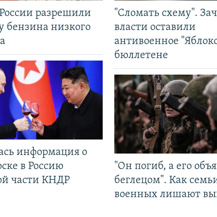
 России разрешили
"Сломать схему". За
у бензина низкого
власти оставили
а
антивоенное "Яблоко
бюллетене
ась информация о
ске в Россию
"Он погиб, а его объ
ой части КНДР
беглецом". Как семь
военных лишают вы