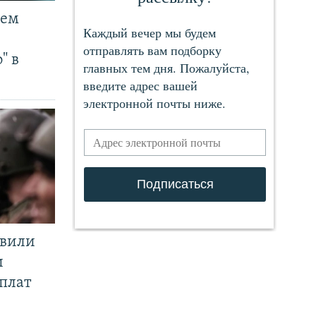
чем
" в
явили
и
плат