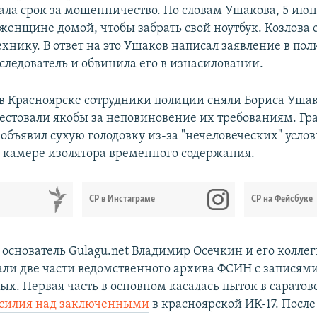
вала срок за мошенничество. По словам Ушакова, 5 июн
 женщине домой, чтобы забрать свой ноутбук. Козлова 
хнику. В ответ на это Ушаков написал заявление в пол
следователь и обвинила его в изнасиловании.
 в Красноярске сотрудники полиции сняли Бориса Ушак
рестовали якобы за неповиновение их требованиям. Г
объявил сухую голодовку из-за "нечеловеческих" усло
 камере изолятора временного содержания.
СР в Инстаграме
СР на Фейсбуке
у основатель Gulagu.net Владимир Осечкин и его колле
ли две части ведомственного архива ФСИН с записям
х. Первая часть в основном касалась пыток в саратов
силия над заключенными
в красноярской ИК-17. После