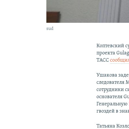
sud
Коптевский с
проекта Gula
ТАСС
сообщи
Ушакова заде
следователя 
сотрудники с
основателя G
Генеральную 
гвоздей в зна
Татьяна Козло