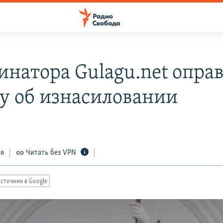
инатора Gulagu.net опра
лу об изнасиловании
ся
Читать без VPN
сточник в Google