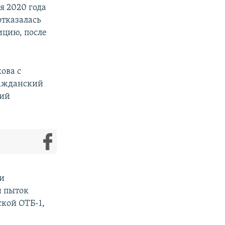
я 2020 года
отказалась
ицию, после
ова с
ражданский
вий
ги
и пыток
ской ОТБ-1,