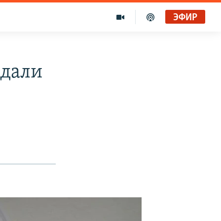
ЭФИР
вдали