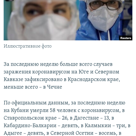
РАСПИСАНИЕ ВЕЩАНИЯ
ПОДПИШИТЕСЬ НА РАССЫЛКУ
СОЦИАЛЬНЫЕ СЕТИ
Иллюстративное фото
За последнюю неделю больше всего случаев
заражения коронавирусом на Юге и Северном
Все сайты РСЕ/РС
Кавказе зафиксировано в Краснодарском крае,
меньше всего – в Чечне
По официальным данным, за последнюю неделю
на Кубани умерли 58 человек с коронавирусом, в
Ставропольском крае – 26, в Дагестане – 13, в
Кабардино-Балкарии – девять, в Калмыкии – три, в
Адыгее – девять, в Северной Осетии – восемь, в