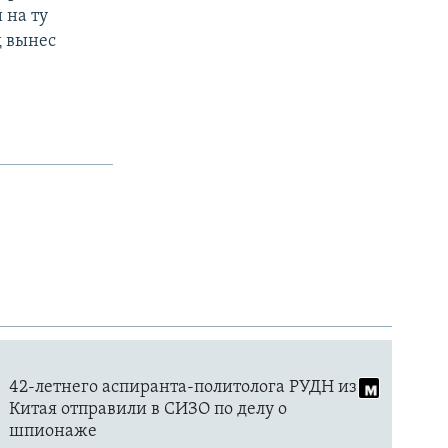
 на ту
д вынес