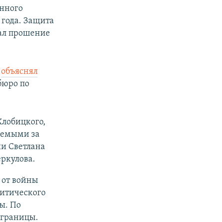
онного
 года. Защита
дал прошение
—
объяснял
бюро по
лобицкого,
яемыми за
ии Светлана
ркулова.
 от войны
итического
ы. По
 границы.