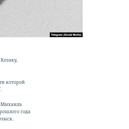
 Козаку,
сти которой
.
а Михаила
прошлого года
озыск.