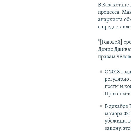
В Казахстане
процесса. Ма
анархиста об
о предоставл
"[Годовой] ср
Денис Дживаг
правам челов
С 2018 го
регулярно
посты и ко
Прокопьева
В декабре 
майора ФС
убежища в 
закону, эт