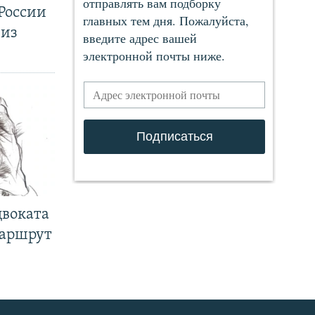
России
 из
двоката
маршрут