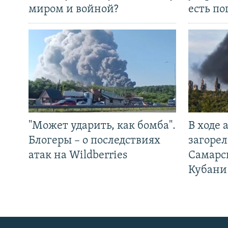
миром и войной?
есть п
"Может ударить, как бомба".
В ходе
Блогеры – о последствиях
загорел
атак на Wildberries
Самарс
Кубани