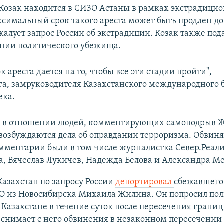
 Козак находится в СИЗО Астаны в рамках экстрадици
ксимальный срок такого ареста может быть продлен до
жалует запрос России об экстрадиции. Козак также по
ении политического убежища.
ок ареста дается на то, чтобы все эти стадии пройти", 
а, замруководителя Казахстанского международного 
ека.
да в отношении людей, комментирующих самоподрыв Ж
 возбуждаются дела об оправдании терроризма. Обвин
мментарии были в том числе журналистка Север.Реал
, Вячеслав Лукичев, Надежда Белова и Александра Ме
Казахстан по запросу России
депортировал
сбежавшего
О из Новосибирска Михаила Жилина. Он попросил пол
Казахстане в течение суток после пересечения границ
о снимает с него обвинения в незаконном пересечении