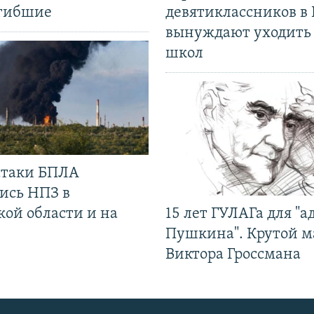
огибшие
девятиклассников в 
вынуждают уходить
школ
 атаки БПЛА
ись НПЗ в
кой области и на
15 лет ГУЛАГа для "а
Пушкина". Крутой 
Виктора Гроссмана