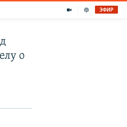
ЭФИР
од
елу о