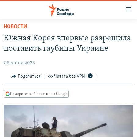
Ссылки
для
упрощенного
НОВОСТИ
ПРОГРАММЫ
доступа
Южная Корея впервые разрешила
ПОДКАСТЫ
Вернуться
поставить гаубицы Украине
к
АВТОРСКИЕ ПРОЕКТЫ
основному
08 марта 2023
ЦИТАТЫ СВОБОДЫ
содержанию
Вернутся
МНЕНИЯ
Поделиться
Читать без VPN
к
КУЛЬТУРА
главной
Приоритетный источник в Google
навигации
IDEL.РЕАЛИИ
Вернутся
КАВКАЗ.РЕАЛИИ
к
СЕВЕР.РЕАЛИИ
поиску
СИБИРЬ.РЕАЛИИ