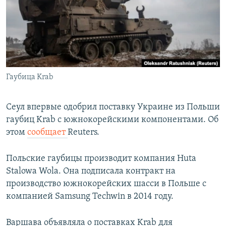
РАСПИСАНИЕ ВЕЩАНИЯ
ПОДПИШИТЕСЬ НА РАССЫЛКУ
СОЦИАЛЬНЫЕ СЕТИ
Гаубица Krab
Сеул впервые одобрил поставку Украине из Польши
гаубиц Krab с южнокорейскими компонентами. Об
Все сайты РСЕ/РС
этом
сообщает
Reuters.
Польские гаубицы производит компания Huta
Stalowa Wola. Она подписала контракт на
производство южнокорейских шасси в Польше с
компанией Samsung Techwin в 2014 году.
Варшава объявляла о поставках Krab для