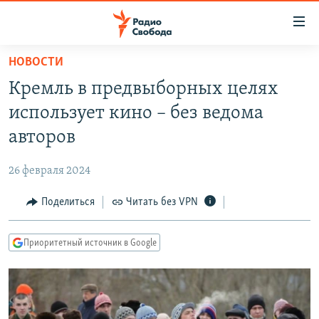
Ссылки
для
упрощенного
НОВОСТИ
ПРОГРАММЫ
доступа
Кремль в предвыборных целях
ПОДКАСТЫ
Вернуться
использует кино – без ведома
к
АВТОРСКИЕ ПРОЕКТЫ
авторов
основному
ЦИТАТЫ СВОБОДЫ
содержанию
26 февраля 2024
Вернутся
МНЕНИЯ
к
Поделиться
Читать без VPN
КУЛЬТУРА
главной
навигации
IDEL.РЕАЛИИ
Приоритетный источник в Google
Вернутся
КАВКАЗ.РЕАЛИИ
к
СЕВЕР.РЕАЛИИ
поиску
СИБИРЬ.РЕАЛИИ