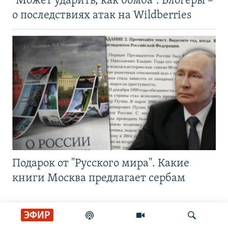
"Может ударить, как бомба". Блогеры –
о последствиях атак на Wildberries
Подарок от "Русского мира". Какие
книги Москва предлагает сербам
ЭФИР
Главные новости