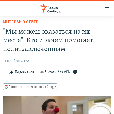
Ссылки
для
упрощенного
ИНТЕРВЬЮ.СЕВЕР
ПРОГРАММЫ
доступа
"Мы можем оказаться на их
ПОДКАСТЫ
Вернуться
месте". Кто и зачем помогает
к
АВТОРСКИЕ ПРОЕКТЫ
политзаключенным
основному
ЦИТАТЫ СВОБОДЫ
содержанию
11 ноября 2023
Вернутся
МНЕНИЯ
к
Поделиться
Читать без VPN
КУЛЬТУРА
главной
навигации
IDEL.РЕАЛИИ
Приоритетный источник в Google
Вернутся
КАВКАЗ.РЕАЛИИ
к
СЕВЕР.РЕАЛИИ
поиску
СИБИРЬ.РЕАЛИИ