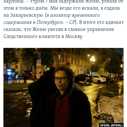
Барабаш. – Утром 7 мая задержали Женю, узнала об
этом я только днём. Мы везде его искали, я ездила
на Захарьевскую
(в изолятор временного
содержания в Петербурге. – СР
). В итоге его адвокат
сказала, что Женю увезли в главное управление
Следственного комитета в Москву.