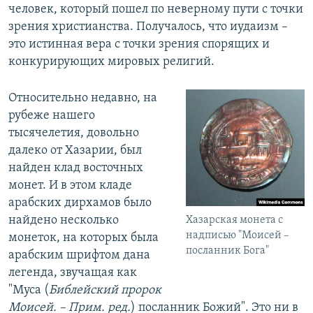
человек, который пошел по неверному пути с точки
зрения христианства. Получалось, что иудаизм –
это истинная вера с точки зрения спорящих и
конкурирующих мировых религий.
Относительно недавно, на
рубеже нашего
тысячелетия, довольно
далеко от Хазарии, был
найден клад восточных
монет. И в этом кладе
арабских дирхамов было
найдено несколько
Хазарская монета с
надписью "Моисей –
монеток, на которых была
посланник Бога"
арабским шрифтом дана
легенда, звучащая как
"Муса (
Библейский пророк
Моисей. – Прим. ред.
) посланник Божий". Это ни в