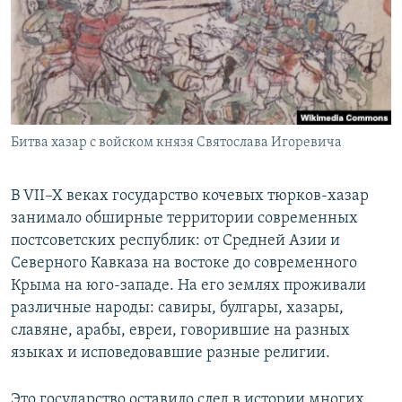
РАСПИСАНИЕ ВЕЩАНИЯ
ПОДПИШИТЕСЬ НА РАССЫЛКУ
СОЦИАЛЬНЫЕ СЕТИ
Битва хазар с войском князя Святослава Игоревича
В VII–X веках государство кочевых тюрков-хазар
занимало обширные территории современных
Все сайты РСЕ/РС
постсоветских республик: от Средней Азии и
Северного Кавказа на востоке до современного
Крыма на юго-западе. На его землях проживали
различные народы: савиры, булгары, хазары,
славяне, арабы, евреи, говорившие на разных
языках и исповедовавшие разные религии.
Это государство оставило след в истории многих