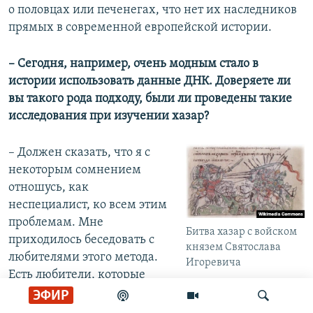
о половцах или печенегах, что нет их наследников
прямых в современной европейской истории.
– Сегодня, например, очень модным стало в
истории использовать данные ДНК. Доверяете ли
вы такого рода подходу, были ли проведены такие
исследования при изучении хазар?
– Должен сказать, что я с
некоторым сомнением
отношусь, как
неспециалист, ко всем этим
проблемам. Мне
Битва хазар с войском
приходилось беседовать с
князем Святослава
любителями этого метода.
Игоревича
Есть любители, которые
опровергали присутствие
ЭФИР
варягов в Восточной Европе, заявляя, что нет