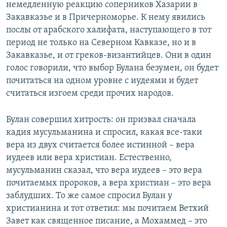
немедленную реакцию соперников Хазарии в
Закавказье и в Причерноморье. К нему явились
послы от арабского халифата, наступающего в тот
период не только на Северном Кавказе, но и в
Закавказье, и от греков-византийцев. Они в один
голос говорили, что выбор Булана безумен, он будет
почитаться на одном уровне с иудеями и будет
считаться изгоем среди прочих народов.
Булан совершил хитрость: он призвал сначала
кадия мусульманина и спросил, какая все-таки
вера из двух считается более истинной – вера
иудеев или вера христиан. Естественно,
мусульманин сказал, что вера иудеев – это вера
почитаемых пророков, а вера христиан – это вера
заблудших. То же самое спросил Булан у
христианина и тот ответил: мы почитаем Ветхий
Завет как священное писание, а Мохаммед – это