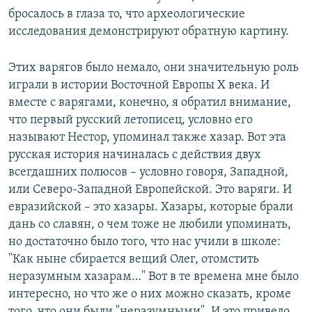
бросалось в глаза то, что археологические
исследования демонстрируют обратную картину.
Этих варягов было немало, они значительную роль
играли в истории Восточной Европы X века. И
вместе с варягами, конечно, я обратил внимание,
что первый русский летописец, условно его
называют Нестор, упоминал также хазар. Вот эта
русская история начиналась с действия двух
всегдашних полюсов – условно говоря, Западной,
или Северо-Западной Европейской. Это варяги. И
евразийской – это хазары. Хазары, которые брали
дань со славян, о чем тоже не любили упоминать,
но достаточно было того, что нас учили в школе:
"Как ныне сбирается вещий Олег, отомстить
неразумным хазарам…" Вот в те времена мне было
интересно, но что же о них можно сказать, кроме
того, что они были "неразумными". И это привело