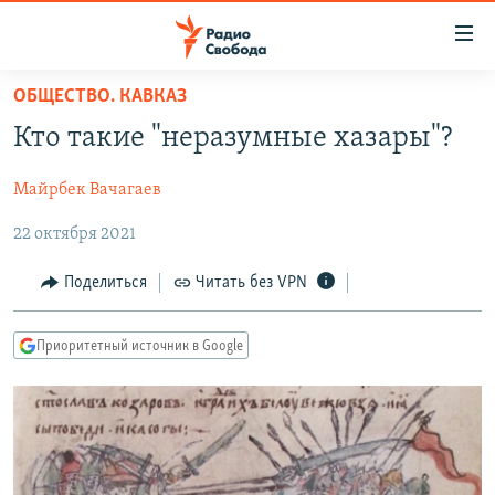
Ссылки
для
упрощенного
ОБЩЕСТВО. КАВКАЗ
ПРОГРАММЫ
доступа
Кто такие "неразумные хазары"?
ПОДКАСТЫ
Вернуться
к
Майрбек Вачагаев
АВТОРСКИЕ ПРОЕКТЫ
основному
22 октября 2021
ЦИТАТЫ СВОБОДЫ
содержанию
Вернутся
МНЕНИЯ
Поделиться
Читать без VPN
к
КУЛЬТУРА
главной
Приоритетный источник в Google
навигации
IDEL.РЕАЛИИ
Вернутся
КАВКАЗ.РЕАЛИИ
к
СЕВЕР.РЕАЛИИ
поиску
СИБИРЬ.РЕАЛИИ