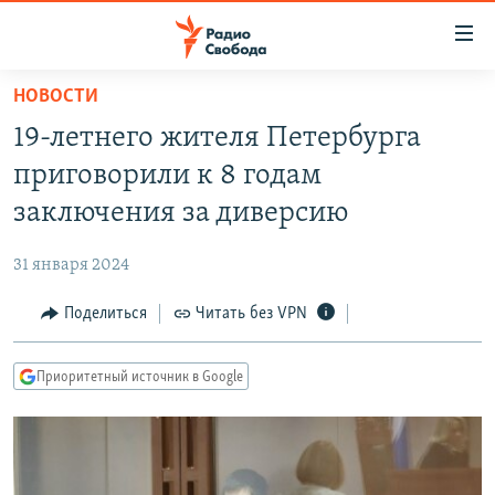
Ссылки
для
упрощенного
НОВОСТИ
ПРОГРАММЫ
доступа
19-летнего жителя Петербурга
ПОДКАСТЫ
Вернуться
приговорили к 8 годам
к
АВТОРСКИЕ ПРОЕКТЫ
заключения за диверсию
основному
ЦИТАТЫ СВОБОДЫ
содержанию
31 января 2024
Вернутся
МНЕНИЯ
к
Поделиться
Читать без VPN
КУЛЬТУРА
главной
навигации
IDEL.РЕАЛИИ
Приоритетный источник в Google
Вернутся
КАВКАЗ.РЕАЛИИ
к
СЕВЕР.РЕАЛИИ
поиску
СИБИРЬ.РЕАЛИИ