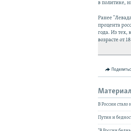
в политике, н
Ранее "Левада
процента росс
года. Из тех,
возрасте от 18
Поделить
Материал
В России стало
Путин и беднос
"В России бедн