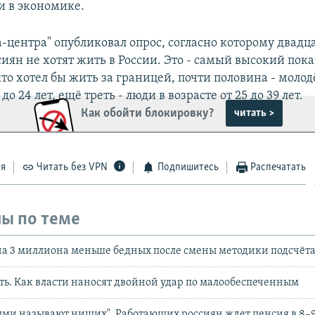
и в экономике.
-центра" опубликовал опрос, согласно которому двадц
иян не хотят жить в России. Это - самый высокий пока
 кто хотел бы жить за границей, почти половина - моло
 до 24 лет, ещё треть - люди в возрасте от 25 до 39 лет.
Как обойти блокировку?
читать >
ся
Читать без VPN
Подпишитесь
Распечатать
ы по теме
 на 3 миллиона меньше бедных после смены методики подсчёт
ть. Как власти наносят двойной удар по малообеспеченным
ыми называют нищих". Работающих россиян ждет пенсия в 8–9