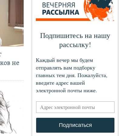
т
ков не