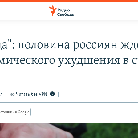
да": половина россиян жд
мического ухудшения в 
ся
Читать без VPN
сточник в Google