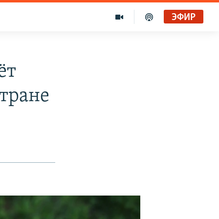
ЭФИР
ёт
стране