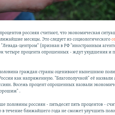
 процентов россиян считают, что экономическая ситуац
ближайшие месяцы. Это следует из социологического
о
 "Левада-центром" (признан в РФ "иностранным агенто
ок четыре процента опрошенных - ждут ухудшения и 
 половина граждан страны оценивают нынешнюю пол
 России как напряженную. "Благополучной" её назвали
ссиян. Восемь процент опрошенных назвали экономич
орошим" .
е половины россиян - пятьдесят пять процентов - счи
о в течение ближайшего года не сможет улучшить пол