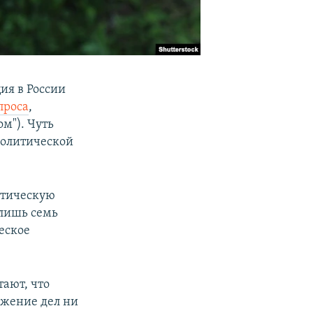
ия в России
проса
,
м"). Чуть
политической
итическую
 лишь семь
еское
тают, что
ожение дел ни