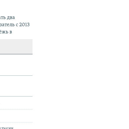
ать два
затель с 2013
дёжь в
а
 тысяч