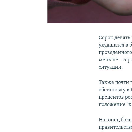
Сорок девять
ухудшится в 
проведённого
меньше - сор
ситуации.
Также почти
обстановку в
процентов ро
положение "х
Наконец больш
правительств