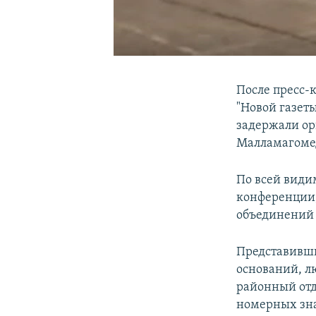
После пресс-
"Новой газет
задержали ор
Малламагоме
По всей види
конференции,
объединений 
Представивши
оснований, л
районный отд
номерных зна