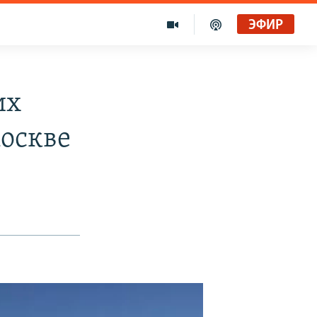
ЭФИР
их
оскве