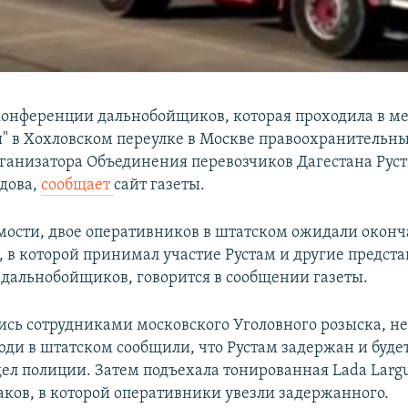
конференции дальнобойщиков, которая проходила в м
ы" в Хохловском переулке в Москве правоохранительн
ганизатора Объединения перевозчиков Дагестана Рус
дова,
сообщает
сайт газеты.
мости, двое оперативников в штатском ожидали оконч
 в которой принимал участие Рустам и другие предст
дальнобойщиков, говорится в сообщении газеты.
сь сотрудниками московского Уголовного розыска, не
юди в штатском сообщили, что Рустам задержан и буде
ел полиции. Затем подъехала тонированная Lada Largu
ков, в которой оперативники увезли задержанного.