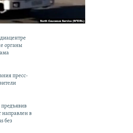
едиацентре
ые органы
тама
ания пресс-
авители
 предъявив
т направлен в
s без