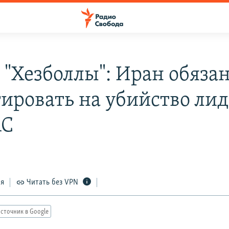
 "Хезболлы": Иран обяза
гировать на убийство ли
С
ся
Читать без VPN
сточник в Google