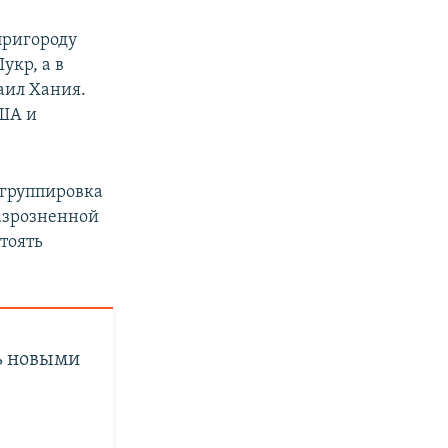
 пригороду
укр, а в
аил Хания.
ША и
 группировка
азрозненной
тоять
ь новыми