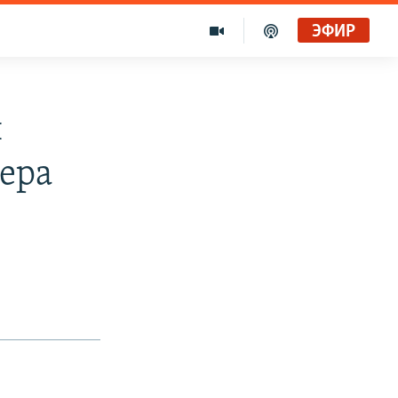
ЭФИР
н
дера