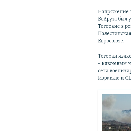
Напряжение то
Бейрута был 
Тегеране в р
Палестинская
Евросоюзе.
Тегеран явля
– ключевым ч
сети военизи
Израилю и С