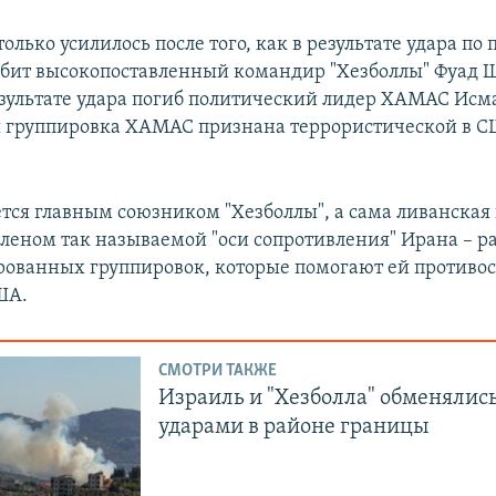
лько усилилось после того, как в результате удара по
убит высокопоставленный командир "Хезболлы" Фуад Ш
езультате удара погиб политический лидер ХАМАС Исм
 группировка ХАМАС признана террористической в С
ется главным союзником "Хезболлы", а сама ливанская
леном так называемой "оси сопротивления" Ирана – р
рованных группировок, которые помогают ей противос
ША.
СМОТРИ ТАКЖЕ
Израиль и "Хезболла" обменялис
ударами в районе границы