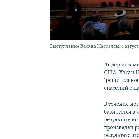
Выступление Хасана Насраллы, 6 август
Лидер ислами
США, Хасан Н
"решительного
опасений о н
В течение не
базируется в
результате к
произведен р
результате эт