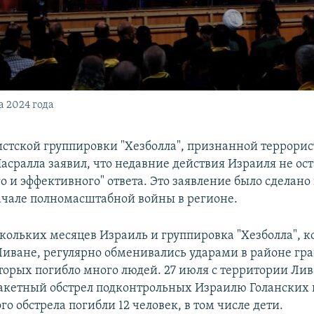
а 2024 года
стской группировки "Хезболла", признанной террорис
асралла заявил, что недавние действия Израиля не ост
 и эффективного" ответа. Это заявление было сделано
ачале полномасштабной войны в регионе.
скольких месяцев Израиль и группировка "Хезболла", к
 Ливане, регулярно обменивались ударами в районе гр
оторых погибло много людей. 27 июля с территории Ли
акетный обстрел подконтрольных Израилю Голанских в
ого обстрела погибли 12 человек, в том числе дети.