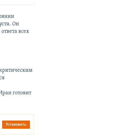
тоянии
уста. Он
 ответа всех
"критическим
ся
Иран готовит
Установить