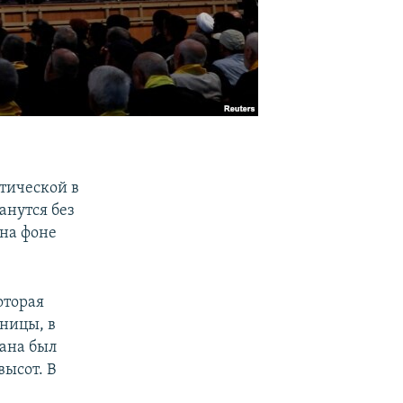
тической в
анутся без
 на фоне
оторая
аницы, в
вана был
ысот. В