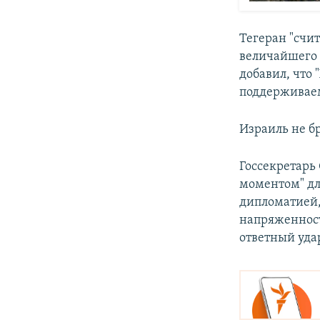
Тегеран "счи
величайшего с
добавил, что 
поддерживаем
Израиль не бр
Госсекретарь
моментом" дл
дипломатией,
напряженност
ответный уда