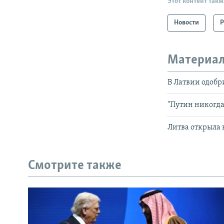
Этот контент такж
Новости
Р
Материал
В Латвии одоб
"Путин никогда
Литва открыла 
Смотрите также