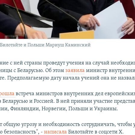
 Билотайте и Польши Мариуш Каминский
дние с ней страны проведут учения на случай необход
ницы с Беларусью. Об этом
заявила
министр внутренни
те. Предполагаемую дату начала учений она не назвал
рошла
встреча министров внутренних дел европейских
 Беларусью и Россией. В ней приняли участие предста
нии, Финляндии, Норвегии, Польши и Украины.
ют общую угрозу и необходимость сотрудничать, чтобы 
 безопасность", -
написала
Билотайте в соцсети Х.