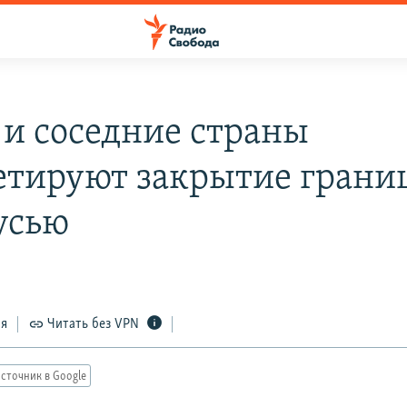
 и соседние страны
етируют закрытие грани
усью
ся
Читать без VPN
сточник в Google