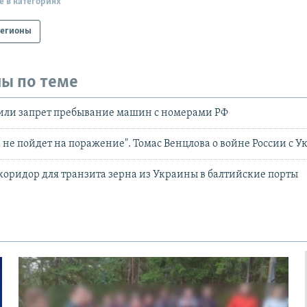
е в категориях
егионы
ы по теме
рили запрет пребывание машин с номерами РФ
 не пойдет на поражение". Томас Венцлова о войне России с 
коридор для транзита зерна из Украины в балтийские порты