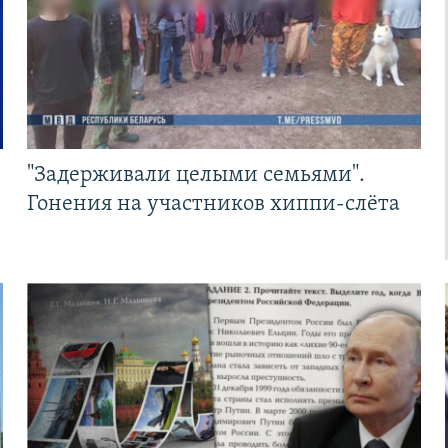
"Задерживали целыми семьями".
Гонения на участников хиппи-слёта