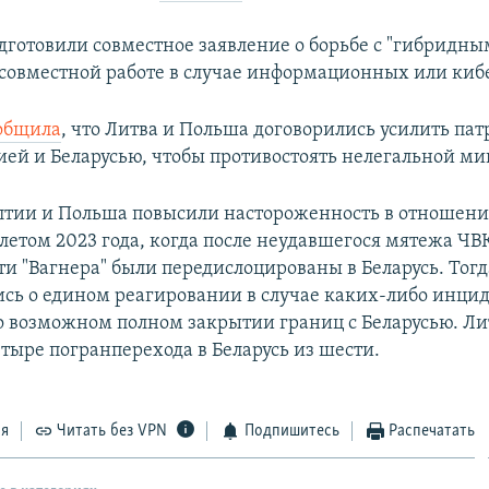
готовили совместное заявление о борьбе с "гибридны
о совместной работе в случае информационных или киб
общила
, что Литва и Польша договорились усилить па
сией и Беларусью, чтобы противостоять нелегальной ми
лтии и Польша повысили настороженность в отношени
летом 2023 года, когда после неудавшегося мятежа ЧВК
ти "Вагнера" были передислоцированы в Беларусь. Тог
сь о едином реагировании в случае каких-либо инцид
о возможном полном закрытии границ с Беларусью. Ли
тыре погранперехода в Беларусь из шести.
ся
Читать без VPN
Подпишитесь
Распечатать