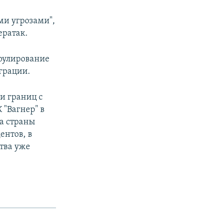
ми угрозами",
ератак.
трулирование
грации.
и границ с
 "Вагнер" в
да страны
ентов, в
тва уже