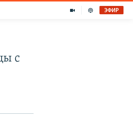
ЭФИР
цы с