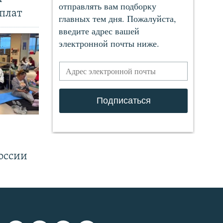
плат
.
оссии