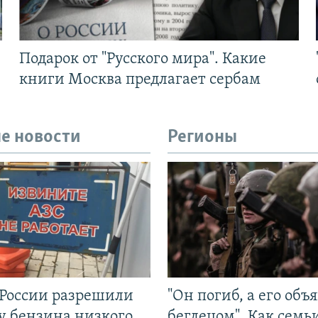
Подарок от "Русского мира". Какие
книги Москва предлагает сербам
е новости
Регионы
 России разрешили
"Он погиб, а его объ
у бензина низкого
беглецом". Как семь