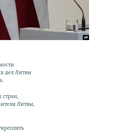
имости
х дел Литвы
а.
 стран,
вители Литвы,
укреплять