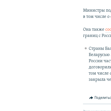
Министры под
в том числе 
Она также
со
границ с Рос
Страны Ба
Беларусью 
России час
договорили
том числе 
закрыла че
Поделить