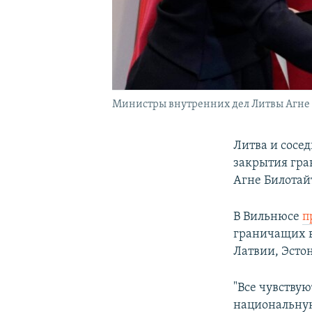
Министры внутренних дел Литвы Агне
Литва и сосе
закрытия гра
Агне Билотай
В Вильнюсе
п
граничащих в
Латвии, Эсто
"Все чувству
национальную