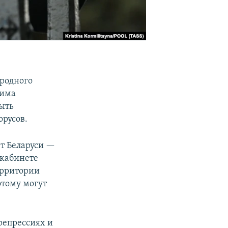
родного
жима
ыть
орусов.
т Беларуси —
 кабинете
ерритории
этому могут
репрессиях и