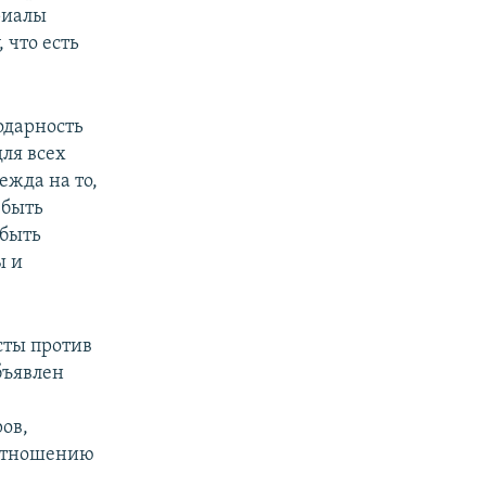
риалы
 что есть
одарность
для всех
ежда на то,
 быть
 быть
ы и
сты против
бъявлен
ов,
 отношению