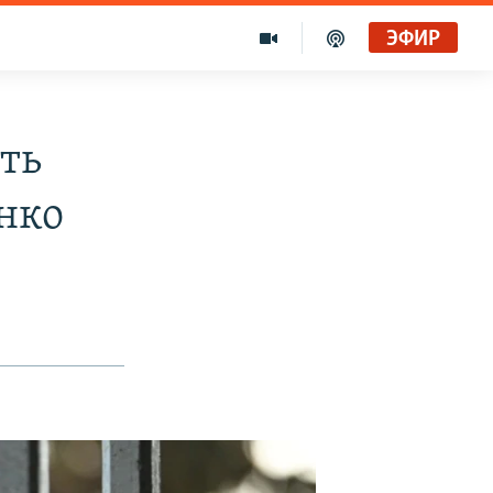
ЭФИР
ть
нко