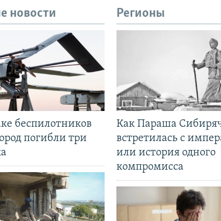
е новости
Регионы
аке беспилотников
Как Параша Сибиря
ород погибли три
встретилась с импе
ка
или история одного
компромисса