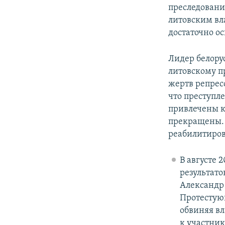
преследован
литовским вла
достаточно о
Лидер белору
литовскому пр
жертв репресс
что преступл
привлечены к
прекращены. 
реабилитиров
В августе 
результато
Александр
Протестующ
обвиняя в
к участни