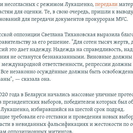
ии несогласных с режимом Лукашенко,
передали
мате
стям для оценки. Те, в свою очередь, пришли к выводу,
снований для передачи документов прокурорам МУС.
сской оппозиции Светлана Тихановская выразила благ
авительству за его решение. "Для сотен тысяч жертв, 
ий это дает надежду. Надежда на справедливость, над
ения не останутся безнаказанными. Виновные должны
 международной ответственности, репрессии должны
Все незаконно осуждённые должны быть освобожден
аны", — сказала она.
2020 года в Беларуси начались массовые уличные проте
в президентских выборов, победителем которых был о
 Лукашенко, избиравшийся на шестой срок подряд.
ие требовали его отставки и проведения новых выбор
ласти в невиданных фальсификациях и жестокости по
кам оппозиционных митингов.