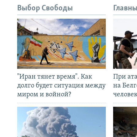
Выбор Свободы
Главны
"Иран тянет время". Как
При ат
долго будет ситуация между
на Белг
миром и войной?
челове