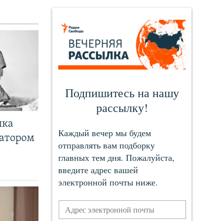
чка
ратором