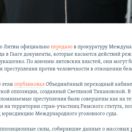
во Литвы официально
передало
в прокуратуру Междуна
уда в Гааге документы, которые касаются действий ре
укашенко. По мнению литовских властей, они могут б
к преступления против человечности в отношении бел
б этом
опубликовал
Объединённый переходный кабине
сской оппозиции, созданный Светланой Тихановской. В
 упоминаемые преступления были совершены как на т
 и на территории стран-участниц Римского статута, по
д юрисдикцию Международного уголовного суда.
оппозиционные силы, собиравшие данные о массовых 