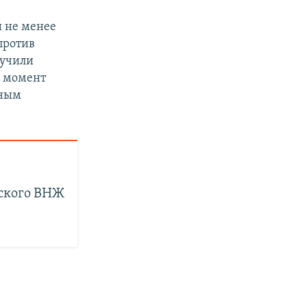
 не менее
против
лучили
й момент
нным
ского ВНЖ