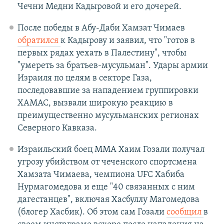
Чечни Медни Кадыровой и его дочерей.
После победы в Абу-Даби Хамзат Чимаев
обратился
к Кадырову и заявил, что "готов в
первых рядах уехать в Палестину", чтобы
"умереть за братьев-мусульман". Удары армии
Израиля по целям в секторе Газа,
последовавшие за нападением группировки
ХАМАС, вызвали широкую реакцию в
преимущественно мусульманских регионах
Северного Кавказа.
Израильский боец ММА Хаим Гозали получал
угрозу убийством от чеченского спортсмена
Хамзата Чимаева, чемпиона UFC Хабиба
Нурмагомедова и еще "40 связанных с ним
дагестанцев", включая Хасбуллу Магомедова
(блогер Хасбик). Об этом сам Гозали
сообщил
в