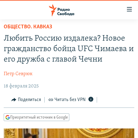
Ссылки
для
упрощенного
ОБЩЕСТВО. КАВКАЗ
ПРОГРАММЫ
доступа
Любить Россию издалека? Новое
ПОДКАСТЫ
Вернуться
гражданство бойца UFC Чимаева и
к
АВТОРСКИЕ ПРОЕКТЫ
его дружба с главой Чечни
основному
ЦИТАТЫ СВОБОДЫ
содержанию
Петр Севрюк
Вернутся
МНЕНИЯ
к
18 февраля 2025
КУЛЬТУРА
главной
навигации
IDEL.РЕАЛИИ
Поделиться
Читать без VPN
Вернутся
КАВКАЗ.РЕАЛИИ
к
Приоритетный источник в Google
СЕВЕР.РЕАЛИИ
поиску
СИБИРЬ.РЕАЛИИ