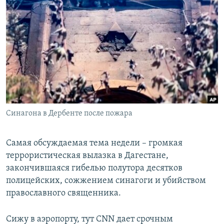
РАСПИСАНИЕ ВЕЩАНИЯ
ПОДПИШИТЕСЬ НА РАССЫЛКУ
СОЦИАЛЬНЫЕ СЕТИ
Синагона в Дербенте после пожара
Все сайты РСЕ/РС
Самая обсуждаемая тема недели – громкая
террористическая вылазка в Дагестане,
закончившаяся гибелью полутора десятков
полицейских, сожжением синагоги и убийством
православного священника.
Сижу в аэропорту, тут CNN дает срочным