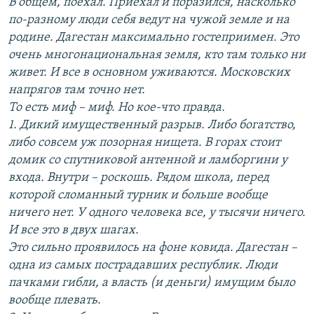
В общем, поехал. Приехал и поразился, насколько
по-разному люди себя ведут на чужой земле и на
родине. Дагестан максимально гостеприимен. Это
очень многонациональная земля, кто там только ни
живет. И все в основном уживаются. Московских
напрягов там точно нет.
То есть миф – миф. Но кое-что правда.
1. Дикий имущественный разрыв. Либо богатство,
либо совсем уж позорная нищета. В горах стоит
домик со спутниковой антенной и ламборгини у
входа. Внутри – роскошь. Рядом школа, перед
которой сломанный турник и больше вообще
ничего нет. У одного человека все, у тысячи ничего.
И все это в двух шагах.
Это сильно проявилось на фоне ковида. Дагестан –
одна из самых пострадавших республик. Люди
пачками гибли, а власть (и деньги) имущим было
вообще плевать.