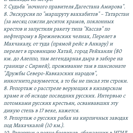
7. Судьба "ночного правителя Дагестана Амирова".
8. Экскурсия по "маршруту ваххабитов" – Татарстан
(за месяц сожгли десяток храмов, поклонных
крестов и запустили ракету типа "Кассав" по
нефтепрому в Брежневских челнах, Перелет в
Махчакалу, от туда (прямой рейс в Анкару) и
перелет в провинцию Хатай, город Рейханли (80
км. до Алеппо, там легендарная дыра в заборе на
границе с Сирией), проживание там в пансионате
"Дружбы Северо-Кавказских народов",
инкогнито,разумеется, а то бы не писал эти строки.
8. Репортаж о расстреле верующих в кизлярском
храме и об исходе последних русских. Интервью с
потомками русских крестьян, осваивавших эту
дикую степь в 17 веке, кажется.
9. Репортаж о русских рабах на кирпичных заводах
под Махачкалой (10 км.).