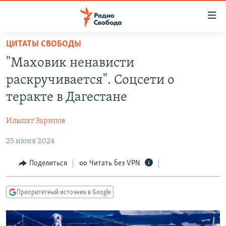
Ссылки
для
упрощенного
ЦИТАТЫ СВОБОДЫ
ПРОГРАММЫ
доступа
"Маховик ненависти
ПОДКАСТЫ
Вернуться
раскручивается". Соцсети о
к
АВТОРСКИЕ ПРОЕКТЫ
теракте в Дагестане
основному
ЦИТАТЫ СВОБОДЫ
содержанию
Ильшат Зарипов
Вернутся
МНЕНИЯ
к
25 июня 2024
КУЛЬТУРА
главной
навигации
IDEL.РЕАЛИИ
Поделиться
Читать без VPN
Вернутся
КАВКАЗ.РЕАЛИИ
к
Приоритетный источник в Google
СЕВЕР.РЕАЛИИ
поиску
СИБИРЬ.РЕАЛИИ