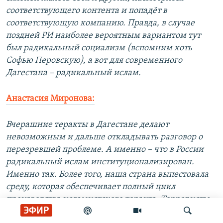
соответствующего контента и попадёт в
соответствующую компанию. Правда, в случае
поздней РИ наиболее вероятным вариантом тут
был радикальный социализм (вспомним хоть
Софью Перовскую), а вот для современного
Дагестана – радикальный ислам.
Анастасия Миронова:
Вчерашние теракты в Дагестане делают
невозможным и дальше откладывать разговор о
перезревшей проблеме. А именно – что в России
радикальный ислам институционализирован.
Именно так. Более того, наша страна выпестовала
среду, которая обеспечивает полный цикл
производства исламистского теракта. Террористы,
ЭФИР
оказавшиеся родней чиновников, имевшие связь с