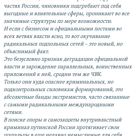
частях России, чиновники подгребают под себя
выгодные и влиятельные сферы, проникают во все
значимые структуры по мере возможности.
И если с бизнесом и официальными постами во
всех ветвях власти ясно, то вот окучивание
радикальных подпольных сетей – это новый, но
объяснимый факт.
Это безусловно признак деградации официальной
власти и зарождение параллельных, воинственных
приложений к ней, сродни тем же ЧВК.
Только они куда опаснее криминальных, но
подконтрольных силовикам формирований, это
абсолютные банды экстремистов, часто связанные
с самыми радикальными международными
сетями.
В поиске опоры и самозащиты внутривластный
криминал путинской России протягивает свои
щупальцы в еще недавно немыслимые для себя