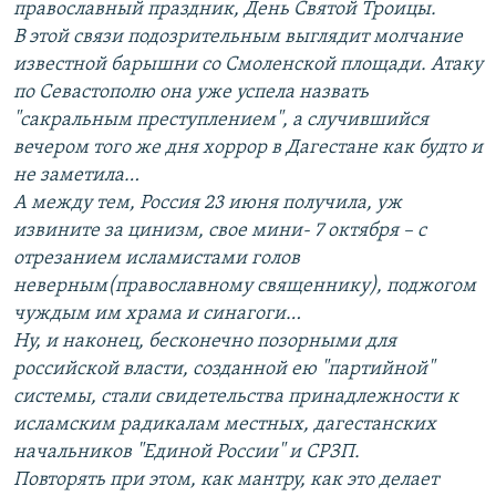
православный праздник, День Святой Троицы.
В этой связи подозрительным выглядит молчание
известной барышни со Смоленской площади. Атаку
по Севастополю она уже успела назвать
"сакральным преступлением", а случившийся
вечером того же дня хоррор в Дагестане как будто и
не заметила…
А между тем, Россия 23 июня получила, уж
извините за цинизм, свое мини- 7 октября – с
отрезанием исламистами голов
неверным(православному священнику), поджогом
чуждым им храма и синагоги…
Ну, и наконец, бесконечно позорными для
российской власти, созданной ею "партийной"
системы, стали свидетельства принадлежности к
исламским радикалам местных, дагестанских
начальников "Единой России" и СРЗП.
Повторять при этом, как мантру, как это делает