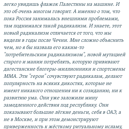
легко увидишь флажок Палестины на машине. И
это об очень многом говорит. А именно о том, что
пока Россия занималась внешними проблемами,
там поднимался такой радикализм. И знаете, этот
новый радикализм отличается от того, что мы
видели в годы после Чечни. Мне сложно объяснить
чем, но я бы назвала его каким-то
"потребительским радикализмом", новой мутацией
старого и мании потреблять, которую прививают
дагестанские блогеры-миллионники и спортсмены
ММА. Эти "герои" сочувствуют радикалам, делают
популярность на всяких дикостях, которые не
имеют никакого отношения ни к созиданию, ни к
развитию ума. Они уже заложили мину
замедленного действия под республику. Они
показывают большие лёгкие деньги, себя в ОАЭ, а
не в Москве, и при этом демонстрируют
приверженность к жёсткому ритуальному исламу,