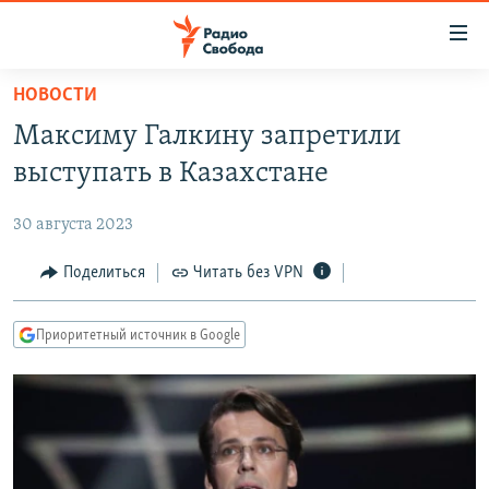
Ссылки
для
упрощенного
НОВОСТИ
ПРОГРАММЫ
доступа
Максиму Галкину запретили
ПОДКАСТЫ
Вернуться
выступать в Казахстане
к
АВТОРСКИЕ ПРОЕКТЫ
основному
30 августа 2023
ЦИТАТЫ СВОБОДЫ
содержанию
Вернутся
МНЕНИЯ
Поделиться
Читать без VPN
к
КУЛЬТУРА
главной
Приоритетный источник в Google
навигации
IDEL.РЕАЛИИ
Вернутся
КАВКАЗ.РЕАЛИИ
к
СЕВЕР.РЕАЛИИ
поиску
СИБИРЬ.РЕАЛИИ