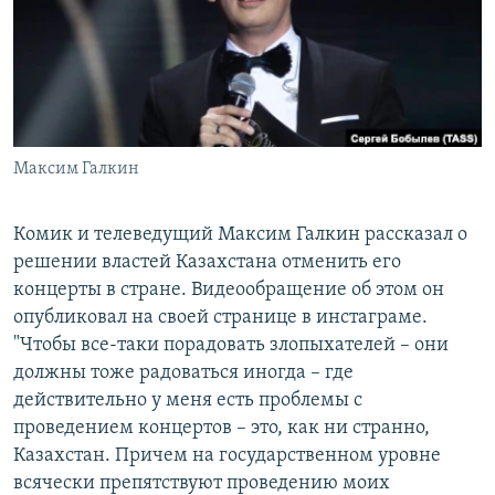
РАСПИСАНИЕ ВЕЩАНИЯ
ПОДПИШИТЕСЬ НА РАССЫЛКУ
СОЦИАЛЬНЫЕ СЕТИ
Максим Галкин
Комик и телеведущий Максим Галкин рассказал о
решении властей Казахстана отменить его
Все сайты РСЕ/РС
концерты в стране. Видеообращение об этом он
опубликовал на своей странице в инстаграме.
"Чтобы все-таки порадовать злопыхателей – они
должны тоже радоваться иногда – где
действительно у меня есть проблемы с
проведением концертов – это, как ни странно,
Казахстан. Причем на государственном уровне
всячески препятствуют проведению моих