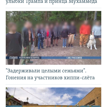
улыбки Трампа и принца Мухаммеда
"Задерживали целыми семьями".
Гонения на участников хиппи-слёта