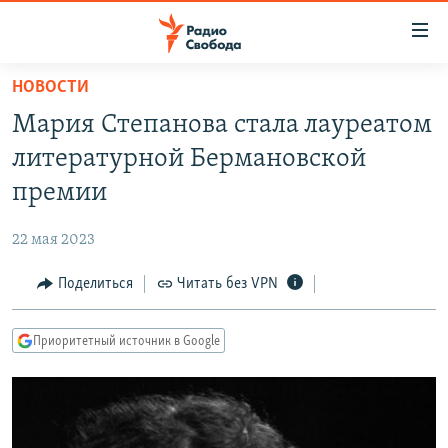
Ссылки
для
упрощенного
НОВОСТИ
ПРОГРАММЫ
доступа
Мария Степанова стала лауреатом
ПОДКАСТЫ
Вернуться
литературной Бермановской
к
АВТОРСКИЕ ПРОЕКТЫ
премии
основному
ЦИТАТЫ СВОБОДЫ
содержанию
22 мая 2023
Вернутся
МНЕНИЯ
к
Поделиться
Читать без VPN
КУЛЬТУРА
главной
навигации
IDEL.РЕАЛИИ
Приоритетный источник в Google
Вернутся
КАВКАЗ.РЕАЛИИ
к
СЕВЕР.РЕАЛИИ
поиску
СИБИРЬ.РЕАЛИИ