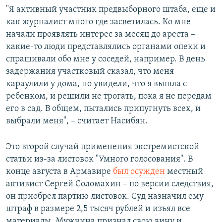
"Я активный участник предвыборного штаба, еще и
как журналист много где засветилась. Ко мне
начали проявлять интерес за месяц до ареста –
какие-то люди представлялись органами опеки и
спрашивали обо мне у соседей, например. В день
задержания участковый сказал, что меня
караулили у дома, но увидели, что я вышла с
ребенком, и решили не трогать, пока я не передам
его в сад. В общем, пытались припугнуть всех, и
выбрали меня", – считает Насибян.
Это второй случай применения экстремистской
статьи из-за листовок "Умного голосования". В
конце августа в Армавире
был осужден
местный
активист Сергей Соломахин – по версии следствия,
он приобрел партию листовок. Суд назначил ему
штраф в размере 2,5 тысяч рублей и изъял все
материалы. Мужчина признал свою вину и