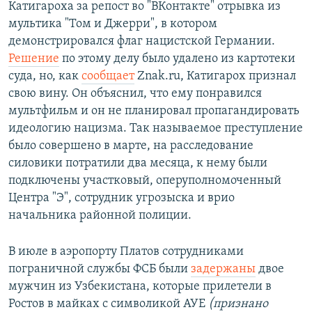
Катигароха за репост во "ВКонтакте" отрывка из
мультика "Том и Джерри", в котором
демонстрировался флаг нацистской Германии.
Решение
по этому делу было удалено из картотеки
суда, но, как
сообщает
Znak.ru, Катигарох признал
свою вину. Он объяснил, что ему понравился
мультфильм и он не планировал пропагандировать
идеологию нацизма. Так называемое преступление
было совершено в марте, на расследование
силовики потратили два месяца, к нему были
подключены участковый, оперуполномоченный
Центра "Э", сотрудник угрозыска и врио
начальника районной полиции.
В июле в аэропорту Платов сотрудниками
пограничной службы ФСБ были
задержаны
двое
мужчин из Узбекистана, которые прилетели в
Ростов в майках с символикой АУЕ
(признано