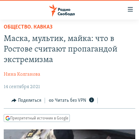
Ссылки
для
упрощенного
ОБЩЕСТВО. КАВКАЗ
ПРОГРАММЫ
доступа
Маска, мультик, майка: что в
ПОДКАСТЫ
Вернуться
Ростове считают пропагандой
к
АВТОРСКИЕ ПРОЕКТЫ
экстремизма
основному
ЦИТАТЫ СВОБОДЫ
содержанию
Нина Колганова
Вернутся
МНЕНИЯ
к
14 сентября 2021
КУЛЬТУРА
главной
навигации
IDEL.РЕАЛИИ
Поделиться
Читать без VPN
Вернутся
КАВКАЗ.РЕАЛИИ
к
Приоритетный источник в Google
СЕВЕР.РЕАЛИИ
поиску
СИБИРЬ.РЕАЛИИ