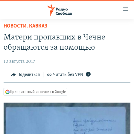
Ссылки
для
упрощенного
НОВОСТИ. КАВКАЗ
ПРОГРАММЫ
доступа
Матери пропавших в Чечне
ПОДКАСТЫ
Вернуться
обращаются за помощью
к
АВТОРСКИЕ ПРОЕКТЫ
основному
10 августа 2017
ЦИТАТЫ СВОБОДЫ
содержанию
Вернутся
МНЕНИЯ
Поделиться
Читать без VPN
к
КУЛЬТУРА
главной
Приоритетный источник в Google
навигации
IDEL.РЕАЛИИ
Вернутся
КАВКАЗ.РЕАЛИИ
к
СЕВЕР.РЕАЛИИ
поиску
СИБИРЬ.РЕАЛИИ