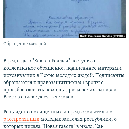
РАСПИСАНИЕ ВЕЩАНИЯ
ПОДПИШИТЕСЬ НА РАССЫЛКУ
СОЦИАЛЬНЫЕ СЕТИ
Обращение матерей
В редакцию "Кавказ.Реалии" поступило
коллективное обращение, подписанное матерями
Все сайты РСЕ/РС
исчезнувших в Чечне молодых людей. Подписанты
обращаются к правозащитникам Европы с
просьбой оказать помощь в розыске их сыновей.
Всего в списке десять человек.
Речь идет о похищенных и предположительно
расстрелянных
молодых жителях республики, о
которых писала "Новая газета" в июле. Как