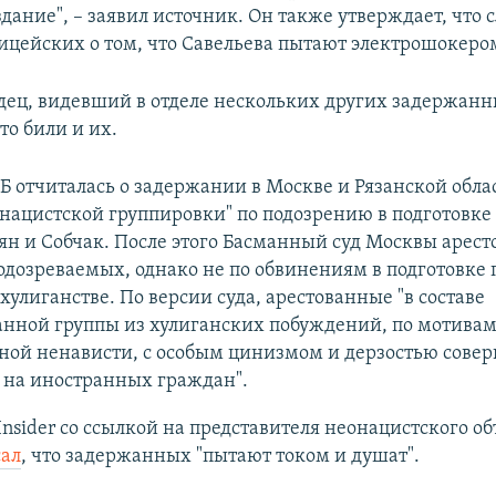
 здание", – заявил источник. Он также утверждает, что
лицейских о том, что Савельева пытают электрошокеро
дец, видевший в отделе нескольких других задержанн
то били и их.
Б отчиталась о задержании в Москве и Рязанской обла
нацистской группировки" по подозрению в подготовк
н и Собчак. После этого Басманный суд Москвы арест
дозреваемых, однако не по обвинениям в подготовке
о хулиганстве. По версии суда, арестованные "в составе
анной группы из хулиганских побуждений, по мотива
ной ненависти, с особым цинизмом и дерзостью сове
 на иностранных граждан".
Insider со ссылкой на представителя неонацистского о
ал
, что задержанных "пытают током и душат".