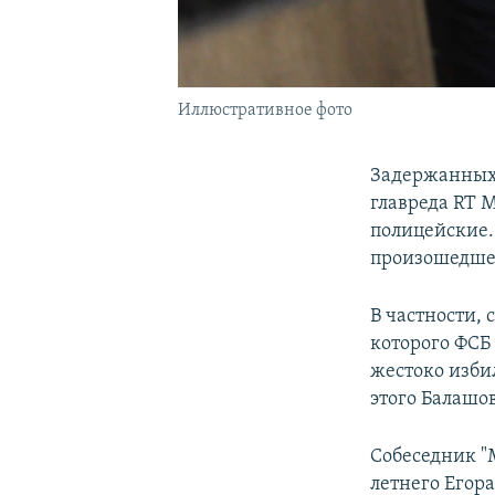
Иллюстративное фото
Задержанных 
главреда RT 
полицейские.
произошедше
В частности, 
которого ФСБ
жестоко изби
этого Балашов
Собеседник "
летнего Егора