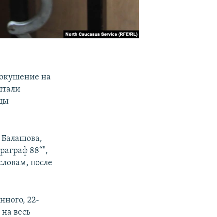
покушение на
ытали
цы
а Балашова,
раграф 88“",
словам, после
нного, 22-
 на весь