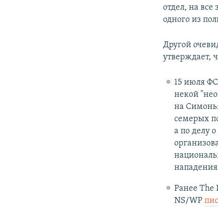
отдел, на все
одного из по
Другой очеви
утверждает, ч
15 июля ФС
некой "нео
на Симонья
семерых по
а по делу 
организов
националь
нападения
Ранее The 
NS/WP
пис