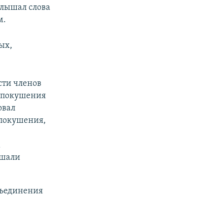
 слышал слова
м.
ых,
сти членов
е покушения
овал
 покушения,
м
ршали
бъединения