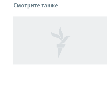
Смотрите также
СОЦИАЛЬНЫЕ СЕТИ
Все сайты РСЕ/РС
Генералы и семья. Что известно о
жертвах взрыва в ресторане Balzi
Rossi