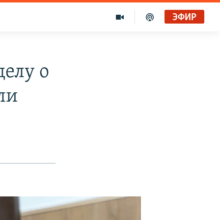
ЭФИР
делу о
ли