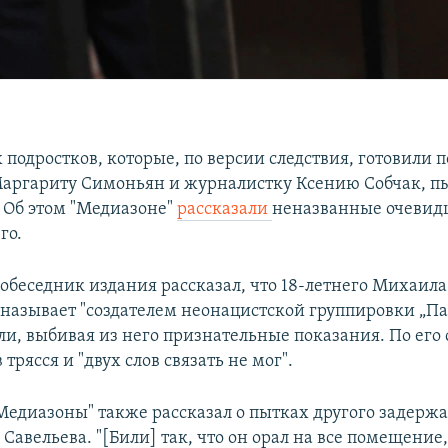
подростков, которые, по версии следствия, готовили 
Маргариту Симоньян и журналистку Ксению Собчак, п
 Об этом "Медиазоне"
рассказали
неназванные очевид
го.
собеседник издания рассказал, что 18-летнего Михаил
 называет "создателем неонацистской группировки „Па
ли, выбивая из него признательные показания. По его 
 трясся и "двух слов связать не мог".
Медиазоны" также рассказал о пытках другого задержа
 Савельева. "[Били] так, что он орал на все помещение,