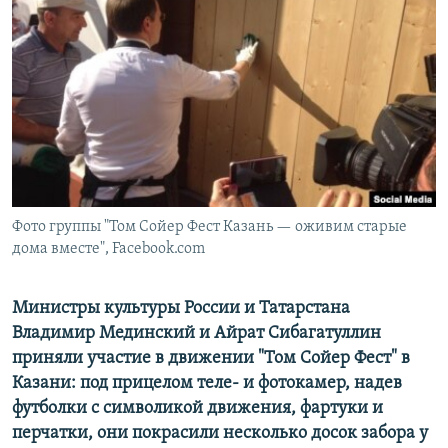
РАСПИСАНИЕ ВЕЩАНИЯ
ПОДПИШИТЕСЬ НА РАССЫЛКУ
СОЦИАЛЬНЫЕ СЕТИ
Фото группы "Том Сойер Фест Казань — оживим старые
Все сайты РСЕ/РС
дома вместе", Facebook.com
Министры культуры России и Татарстана
Владимир Мединский и Айрат Сибагатуллин
приняли участие в движении "Том Сойер Фест" в
Казани: под прицелом теле- и фотокамер, надев
футболки с символикой движения, фартуки и
перчатки, они покрасили несколько досок забора у