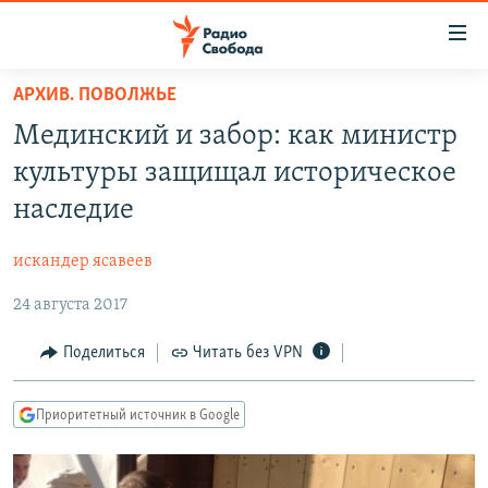
Ссылки
для
упрощенного
АРХИВ. ПОВОЛЖЬЕ
ПРОГРАММЫ
доступа
Мединский и забор: как министр
ПОДКАСТЫ
Вернуться
культуры защищал историческое
к
АВТОРСКИЕ ПРОЕКТЫ
наследие
основному
ЦИТАТЫ СВОБОДЫ
содержанию
искандер ясавеев
Вернутся
МНЕНИЯ
к
24 августа 2017
КУЛЬТУРА
главной
навигации
IDEL.РЕАЛИИ
Поделиться
Читать без VPN
Вернутся
КАВКАЗ.РЕАЛИИ
к
Приоритетный источник в Google
СЕВЕР.РЕАЛИИ
поиску
СИБИРЬ.РЕАЛИИ