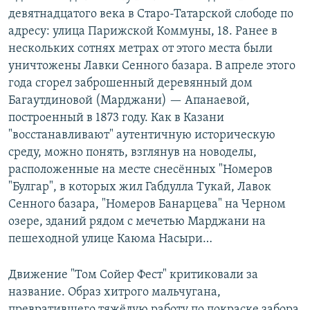
девятнадцатого века в Старо-Татарской слободе по
адресу: улица Парижской Коммуны, 18. Ранее в
нескольких сотнях метрах от этого места были
уничтожены Лавки Сенного базара. В апреле этого
года сгорел заброшенный деревянный дом
Багаутдиновой (Марджани) — Апанаевой,
построенный в 1873 году. Как в Казани
"восстанавливают" аутентичную историческую
среду, можно понять, взглянув на новоделы,
расположенные на месте снесённых "Номеров
"Булгар", в которых жил Габдулла Тукай, Лавок
Сенного базара, "Номеров Банарцева" на Черном
озере, зданий рядом с мечетью Марджани на
пешеходной улице Каюма Насыри…
Движение "Том Сойер Фест" критиковали за
название. Образ хитрого мальчугана,
превратившего тяжёлую работу по покраске забора