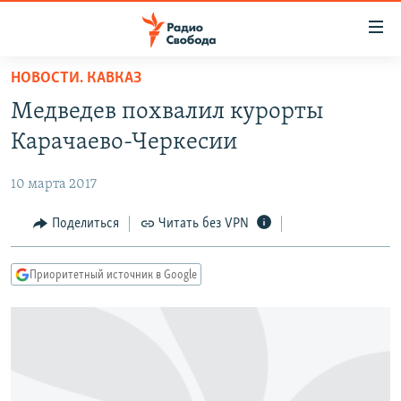
Ссылки
для
упрощенного
НОВОСТИ. КАВКАЗ
ПРОГРАММЫ
доступа
Медведев похвалил курорты
ПОДКАСТЫ
Вернуться
Карачаево-Черкесии
к
АВТОРСКИЕ ПРОЕКТЫ
основному
10 марта 2017
ЦИТАТЫ СВОБОДЫ
содержанию
Вернутся
МНЕНИЯ
Поделиться
Читать без VPN
к
КУЛЬТУРА
главной
Приоритетный источник в Google
навигации
IDEL.РЕАЛИИ
Вернутся
КАВКАЗ.РЕАЛИИ
к
СЕВЕР.РЕАЛИИ
поиску
СИБИРЬ.РЕАЛИИ