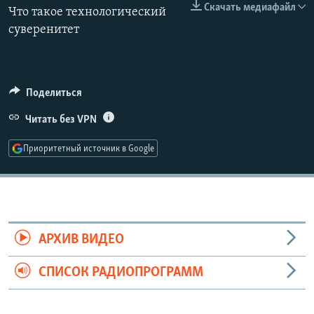
Скачать медиафайл
Что такое технологический
РАСПИСАНИЕ ВЕЩАНИЯ
360p
суверенитет
ПОДПИШИТЕСЬ НА РАССЫЛКУ
480p
Auto
240p
360p
480p
720p
СОЦИАЛЬНЫЕ СЕТИ
720p
1080p
Поделиться
1080p
Читать без VPN
Приоритетный источник в Google
Все сайты РСЕ/РС
АРХИВ ВИДЕО
СПИСОК РАДИОПРОГРАММ