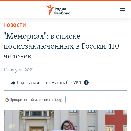
Ссылки
для
упрощенного
НОВОСТИ
ПРОГРАММЫ
доступа
"Мемориал": в списке
ПОДКАСТЫ
Вернуться
политзаключённых в России 410
к
АВТОРСКИЕ ПРОЕКТЫ
человек
основному
ЦИТАТЫ СВОБОДЫ
содержанию
16 августа 2021
Вернутся
МНЕНИЯ
к
Поделиться
Читать без VPN
КУЛЬТУРА
главной
навигации
IDEL.РЕАЛИИ
Приоритетный источник в Google
Вернутся
КАВКАЗ.РЕАЛИИ
к
СЕВЕР.РЕАЛИИ
поиску
СИБИРЬ.РЕАЛИИ