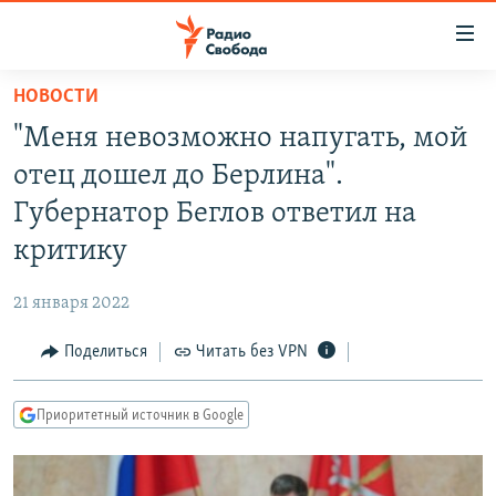
Ссылки
для
упрощенного
НОВОСТИ
ПРОГРАММЫ
доступа
"Меня невозможно напугать, мой
ПОДКАСТЫ
Вернуться
отец дошел до Берлина".
к
АВТОРСКИЕ ПРОЕКТЫ
Губернатор Беглов ответил на
основному
ЦИТАТЫ СВОБОДЫ
содержанию
критику
Вернутся
МНЕНИЯ
к
21 января 2022
КУЛЬТУРА
главной
Поделиться
Читать без VPN
навигации
IDEL.РЕАЛИИ
Вернутся
КАВКАЗ.РЕАЛИИ
к
Приоритетный источник в Google
СЕВЕР.РЕАЛИИ
поиску
СИБИРЬ.РЕАЛИИ