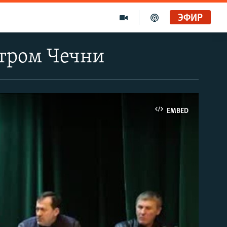
ЭФИР
стром Чечни
EMBED