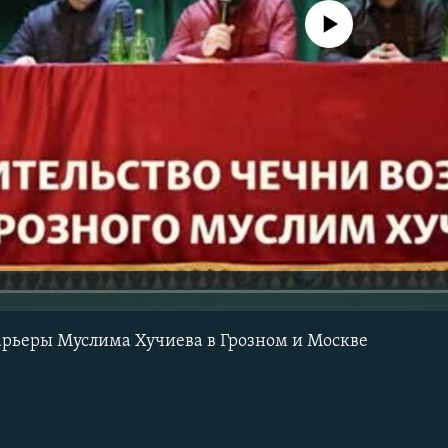
No media source currently avail
арьеры Муслима Хучиева в Грозном и Москве