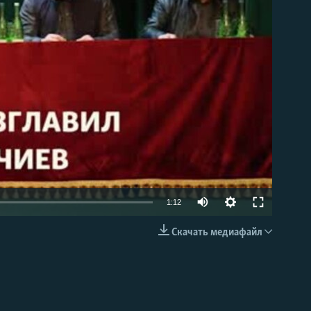
able
1:12
Скачать медиафайл
EMBED