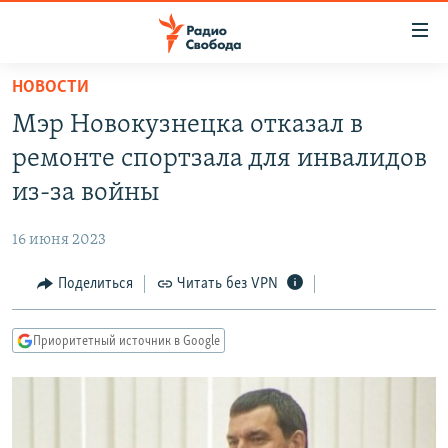
Ссылки
для
упрощенного
НОВОСТИ
ПРОГРАММЫ
доступа
Мэр Новокузнецка отказал в
ПОДКАСТЫ
Вернуться
ремонте спортзала для инвалидов
к
АВТОРСКИЕ ПРОЕКТЫ
из-за войны
основному
ЦИТАТЫ СВОБОДЫ
содержанию
16 июня 2023
Вернутся
МНЕНИЯ
к
Поделиться
Читать без VPN
КУЛЬТУРА
главной
навигации
IDEL.РЕАЛИИ
Приоритетный источник в Google
Вернутся
КАВКАЗ.РЕАЛИИ
к
СЕВЕР.РЕАЛИИ
поиску
СИБИРЬ.РЕАЛИИ