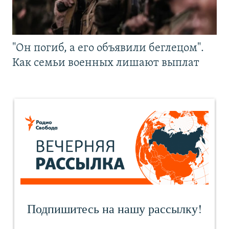
"Он погиб, а его объявили беглецом".
Как семьи военных лишают выплат