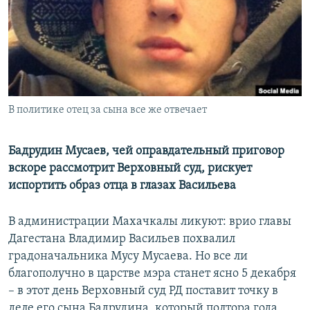
РАСПИСАНИЕ ВЕЩАНИЯ
ПОДПИШИТЕСЬ НА РАССЫЛКУ
СОЦИАЛЬНЫЕ СЕТИ
В политике отец за сына все же отвечает
Бадрудин Мусаев, чей оправдательный приговор
вскоре рассмотрит Верховный суд, рискует
Все сайты РСЕ/РС
испортить образ отца в глазах Васильева
В администрации Махачкалы ликуют: врио главы
Дагестана Владимир Васильев похвалил
градоначальника Мусу Мусаева. Но все ли
благополучно в царстве мэра станет ясно 5 декабря
– в этот день Верховный суд РД поставит точку в
деле его сына Бадрудина, который полтора года