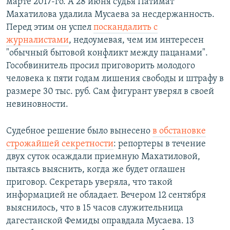
марте 2017-го. А 28 июня судья Патимат
Махатилова удалила Мусаева за несдержанность.
Перед этим он успел
поскандалить с
журналистами
, недоумевая, чем им интересен
"обычный бытовой конфликт между пацанами".
Гособвинитель просил приговорить молодого
человека к пяти годам лишения свободы и штрафу в
размере 30 тыс. руб. Сам фигурант уверял в своей
невиновности.
Судебное решение было вынесено
в обстановке
строжайшей секретности
: репортеры в течение
двух суток осаждали приемную Махатиловой,
пытаясь выяснить, когда же будет оглашен
приговор. Секретарь уверяла, что такой
информацией не обладает. Вечером 12 сентября
выяснилось, что в 15 часов служительница
дагестанской Фемиды оправдала Мусаева. 13