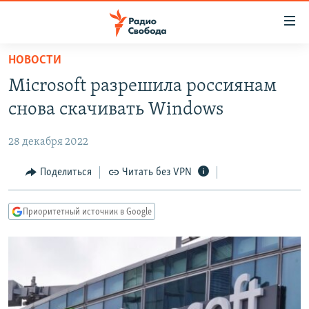
Ссылки
для
упрощенного
НОВОСТИ
ПРОГРАММЫ
доступа
Microsoft разрешила россиянам
ПОДКАСТЫ
Вернуться
снова скачивать Windows
к
АВТОРСКИЕ ПРОЕКТЫ
основному
28 декабря 2022
ЦИТАТЫ СВОБОДЫ
содержанию
Вернутся
МНЕНИЯ
Поделиться
Читать без VPN
к
КУЛЬТУРА
главной
Приоритетный источник в Google
навигации
IDEL.РЕАЛИИ
Вернутся
КАВКАЗ.РЕАЛИИ
к
СЕВЕР.РЕАЛИИ
поиску
СИБИРЬ.РЕАЛИИ