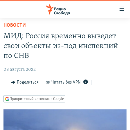
Ссылки
для
упрощенного
НОВОСТИ
ПРОГРАММЫ
доступа
МИД: Россия временно выведет
ПОДКАСТЫ
Вернуться
свои объекты из-под инспекций
к
АВТОРСКИЕ ПРОЕКТЫ
по СНВ
основному
ЦИТАТЫ СВОБОДЫ
содержанию
08 августа 2022
Вернутся
МНЕНИЯ
к
Поделиться
Читать без VPN
КУЛЬТУРА
главной
навигации
IDEL.РЕАЛИИ
Приоритетный источник в Google
Вернутся
КАВКАЗ.РЕАЛИИ
к
СЕВЕР.РЕАЛИИ
поиску
СИБИРЬ.РЕАЛИИ