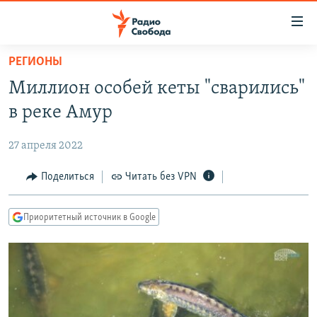
Ссылки
для
упрощенного
РЕГИОНЫ
ПРОГРАММЫ
доступа
Миллион особей кеты "сварились"
ПОДКАСТЫ
Вернуться
в реке Амур
к
АВТОРСКИЕ ПРОЕКТЫ
основному
27 апреля 2022
ЦИТАТЫ СВОБОДЫ
содержанию
Вернутся
МНЕНИЯ
Поделиться
Читать без VPN
к
КУЛЬТУРА
главной
Приоритетный источник в Google
навигации
IDEL.РЕАЛИИ
Вернутся
КАВКАЗ.РЕАЛИИ
к
СЕВЕР.РЕАЛИИ
поиску
СИБИРЬ.РЕАЛИИ