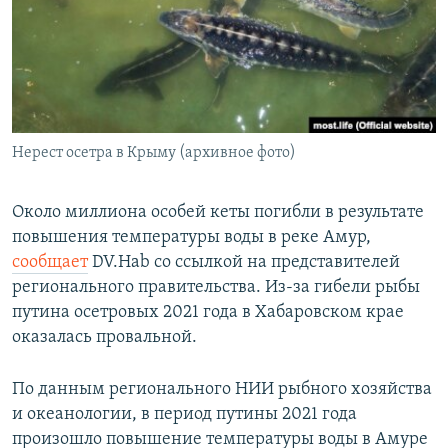
РАСПИСАНИЕ ВЕЩАНИЯ
ПОДПИШИТЕСЬ НА РАССЫЛКУ
СОЦИАЛЬНЫЕ СЕТИ
Нерест осетра в Крыму (архивное фото)
Около миллиона особей кеты погибли в результате
повышения температуры воды в реке Амур,
Все сайты РСЕ/РС
сообщает
DV.Hab со ссылкой на представителей
регионального правительства. Из-за гибели рыбы
путина осетровых 2021 года в Хабаровском крае
оказалась провальной.
По данным регионального НИИ рыбного хозяйства
и океанологии, в период путины 2021 года
произошло повышение температуры воды в Амуре