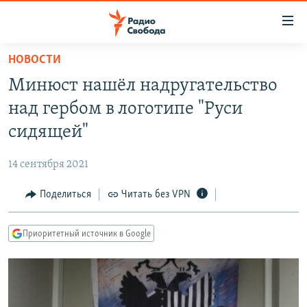
Ссылки
для
упрощенного
НОВОСТИ
ПРОГРАММЫ
доступа
Минюст нашёл надругательство
ПОДКАСТЫ
Вернуться
над гербом в логотипе "Руси
к
АВТОРСКИЕ ПРОЕКТЫ
сидящей"
основному
ЦИТАТЫ СВОБОДЫ
содержанию
14 сентября 2021
Вернутся
МНЕНИЯ
к
Поделиться
Читать без VPN
КУЛЬТУРА
главной
навигации
IDEL.РЕАЛИИ
Приоритетный источник в Google
Вернутся
КАВКАЗ.РЕАЛИИ
к
СЕВЕР.РЕАЛИИ
поиску
СИБИРЬ.РЕАЛИИ