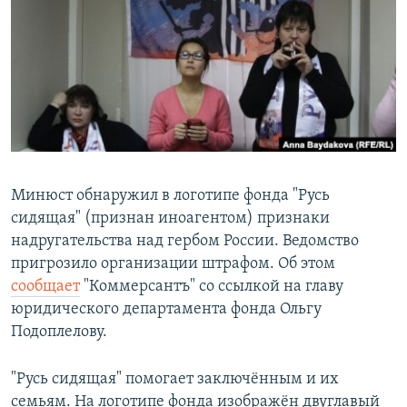
РАСПИСАНИЕ ВЕЩАНИЯ
ПОДПИШИТЕСЬ НА РАССЫЛКУ
СОЦИАЛЬНЫЕ СЕТИ
Минюст обнаружил в логотипе фонда "Русь
сидящая" (признан иноагентом) признаки
Все сайты РСЕ/РС
надругательства над гербом России. Ведомство
пригрозило организации штрафом. Об этом
сообщает
"Коммерсантъ" со ссылкой на главу
юридического департамента фонда Ольгу
Подоплелову.
"Русь сидящая" помогает заключённым и их
семьям. На логотипе фонда изображён двуглавый