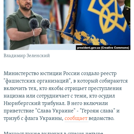
РАСПИСАНИЕ ВЕЩАНИЯ
ПОДПИШИТЕСЬ НА РАССЫЛКУ
СОЦИАЛЬНЫЕ СЕТИ
Владимир Зеленский
Все сайты РСЕ/РС
Министерство юстиции России создало реестр
"фашистских организаций", в который собираются
включить тех, кто якобы отрицает преступления
нацизма или сотрудничает с теми, кто осудил
Нюрнбергский трибунал. В него включили
приветствие "Слава Украине" - "Героям слава" и
тризуб с флага Украины,
сообщает
ведомство.