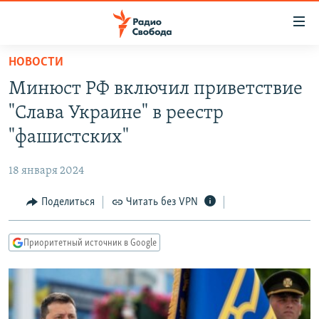
Ссылки
для
упрощенного
НОВОСТИ
ПРОГРАММЫ
доступа
Минюст РФ включил приветствие
ПОДКАСТЫ
Вернуться
"Слава Украине" в реестр
к
АВТОРСКИЕ ПРОЕКТЫ
"фашистских"
основному
ЦИТАТЫ СВОБОДЫ
содержанию
18 января 2024
Вернутся
МНЕНИЯ
к
Поделиться
Читать без VPN
КУЛЬТУРА
главной
навигации
IDEL.РЕАЛИИ
Приоритетный источник в Google
Вернутся
КАВКАЗ.РЕАЛИИ
к
СЕВЕР.РЕАЛИИ
поиску
СИБИРЬ.РЕАЛИИ