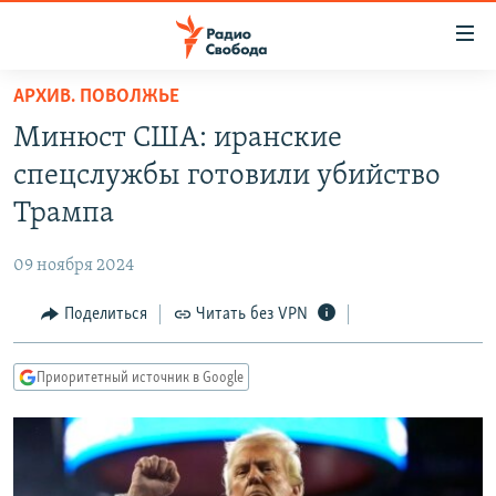
Ссылки
для
упрощенного
АРХИВ. ПОВОЛЖЬЕ
ПРОГРАММЫ
доступа
Минюст США: иранские
ПОДКАСТЫ
Вернуться
спецслужбы готовили убийство
к
АВТОРСКИЕ ПРОЕКТЫ
Трампа
основному
ЦИТАТЫ СВОБОДЫ
содержанию
09 ноября 2024
Вернутся
МНЕНИЯ
к
Поделиться
Читать без VPN
КУЛЬТУРА
главной
навигации
IDEL.РЕАЛИИ
Приоритетный источник в Google
Вернутся
КАВКАЗ.РЕАЛИИ
к
СЕВЕР.РЕАЛИИ
поиску
СИБИРЬ.РЕАЛИИ