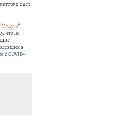
факторах идет
"
Медуза
"
у, что по
вшие
болевших в
е с COVID-