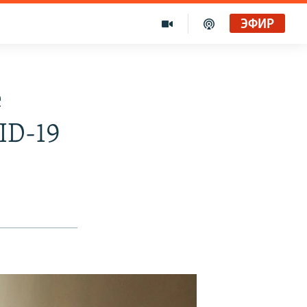
ЭФИР
е
ID-19