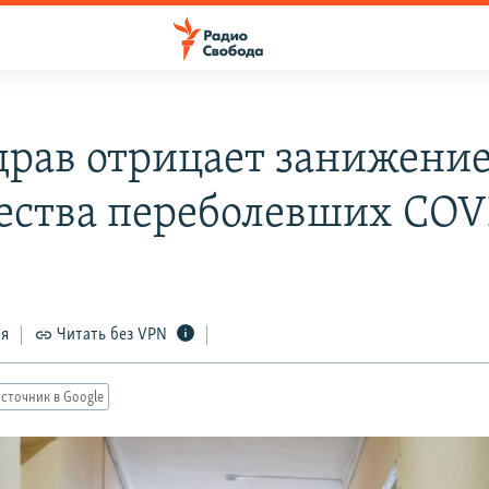
рав отрицает занижени
ества переболевших COV
ся
Читать без VPN
сточник в Google