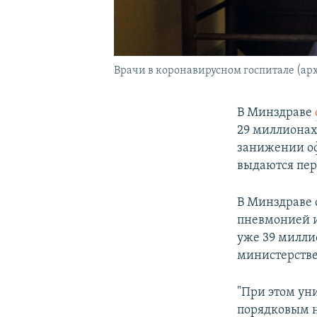
Врачи в коронавирусном госпитале (ар
В Минздраве
29 миллионах
занижении оф
выдаются пер
В Минздраве 
пневмонией и
уже 39 миллио
министерстве
"При этом ун
порядковым н