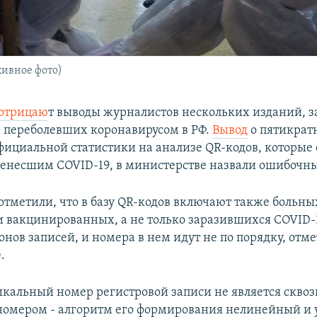
хивное фото)
отрицаю
т выводы журналистов нескольких изданий, 
 переболевших коронавирусом в РФ.
Вывод
о пятикрат
ициальной статистики на анализе QR-кодов, которые 
енесшим COVID-19, в министерстве назвали ошибочн
отметили, что в базу QR-кодов включают также больны
 вакцинированных, а не только заразившихся COVID-1
нов записей, и номера в нем идут не по порядку, отме
.
икальный номер регистровой записи не является скво
омером - алгоритм его формирования нелинейный и 