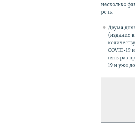
несколько фак
речь.
Двумя дня
(издание в
количеству
COVID-19 и
пять раз п
19 и уже д