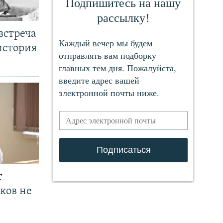
встреча
история
т
ков не