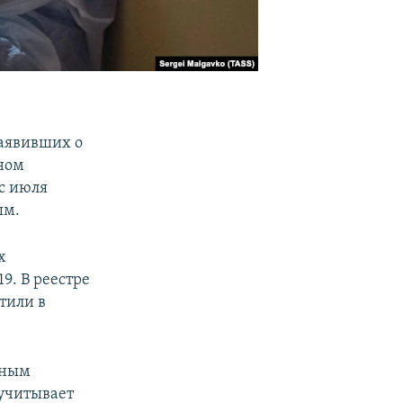
заявивших о
ном
с июля
ым.
х
9. В реестре
тили в
зным
учитывает