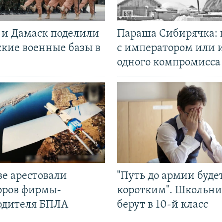
 и Дамаск поделили
Параша Сибирячка: 
ские военные базы в
с императором или 
одного компромисса
ве арестовали
"Путь до армии буде
оров фирмы-
коротким". Школьни
одителя БПЛА
берут в 10-й класс