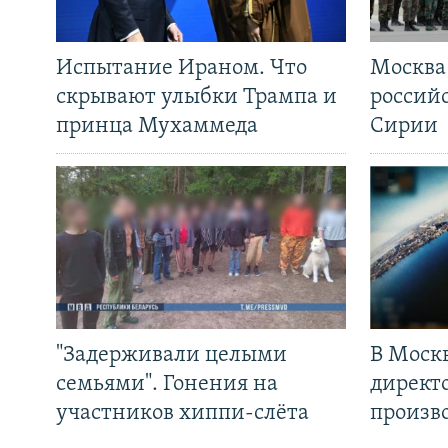
Испытание Ираном. Что
Москва
скрывают улыбки Трампа и
россий
принца Мухаммеда
Сирии
"Задерживали целыми
В Моск
семьями". Гонения на
директ
участников хиппи-слёта
произв