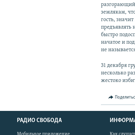
разгорающийс
землякам, чт
гость, значит
предъявлять н
быстро подос
начатое и под
не называетс
31 декабря г
несколько ра
жестоко избит
Поделить
РАДИО СВОБОДА
ИНФОРМ
Мобильное приложение
Как слушат