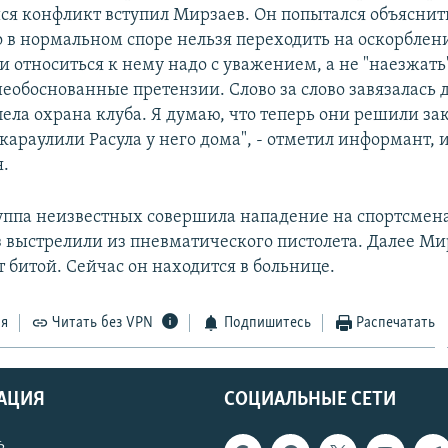
я конфликт вступил Мирзаев. Он попытался объяснит
о в нормальном споре нельзя переходить на оскорблен
 и относиться к нему надо с уважением, а не "наезжать
еобоснованные претензии. Слово за слово завязалась д
пела охрана клуба. Я думаю, что теперь они решили за
караулили Расула у него дома", - отметил информант, 
я.
руппа неизвестных совершила нападение на спортсмена
з выстрелили из пневматического пистолета. Далее Ми
 битой. Сейчас он находится в больнице.
ся
Читать без VPN
Подпишитесь
Распечатать
АЦИЯ
СОЦИАЛЬНЫЕ СЕТИ
ь