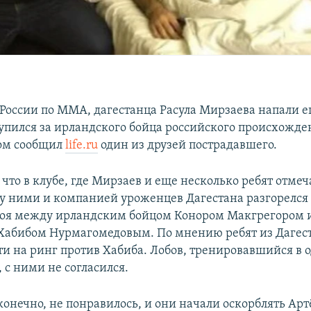
России по ММА, дагестанца Расула Мирзаева напали е
вступился за ирландского бойца российского происхожд
том сообщил
life.ru
один из друзей пострадавшего.
 что в клубе, где Мирзаев и еще несколько ребят отме
у ними и компанией уроженцев Дагестана разгорелся 
боя между ирландским бойцом Конором Макгрегором 
Хабибом Нурмагомедовым. По мнению ребят из Дагест
ти на ринг против Хабиба. Лобов, тренировавшийся в о
 с ними не согласился.
конечно, не понравилось, и они начали оскорблять Арт