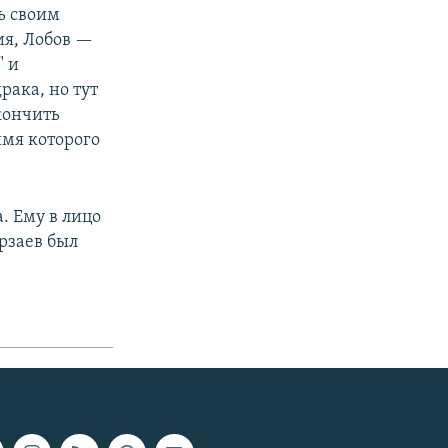
ь своим
ия, Лобов —
" и
рака, но тут
кончить
имя которого
. Ему в лицо
рзаев был