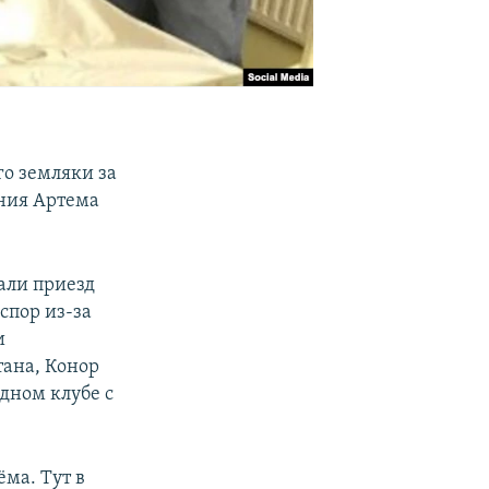
го земляки за
ения Артема
чали приезд
спор из-за
и
ана, Конор
дном клубе с
ёма. Тут в