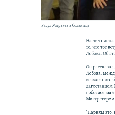
Расул Мирзаев в больнице
На чемпиона 
то, что тот 
Лобова. Об э
Он рассказал,
Лобова, межд
возможного 
дагестанцем 
побоялся вый
Макгрегором,
"Парням это, 