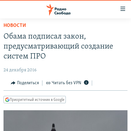
Ссылки
для
упрощенного
НОВОСТИ
ПРОГРАММЫ
доступа
Обама подписал закон,
ПОДКАСТЫ
Вернуться
предусматривающий создание
к
АВТОРСКИЕ ПРОЕКТЫ
систем ПРО
основному
ЦИТАТЫ СВОБОДЫ
содержанию
24 декабря 2016
Вернутся
МНЕНИЯ
к
Поделиться
Читать без VPN
КУЛЬТУРА
главной
навигации
IDEL.РЕАЛИИ
Приоритетный источник в Google
Вернутся
КАВКАЗ.РЕАЛИИ
к
СЕВЕР.РЕАЛИИ
поиску
СИБИРЬ.РЕАЛИИ