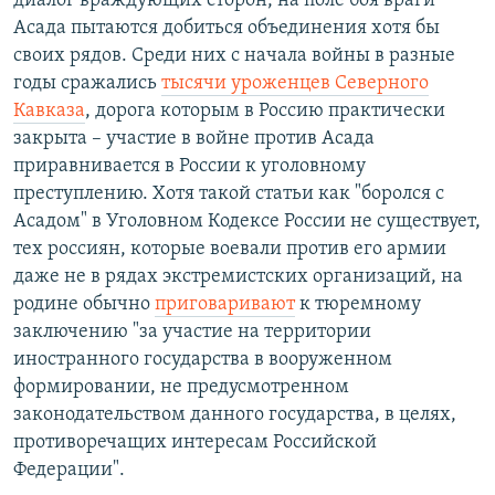
диалог враждующих сторон, на поле боя враги
Асада пытаются добиться объединения хотя бы
своих рядов. Среди них с начала войны в разные
годы сражались
тысячи уроженцев Северного
Кавказа
, дорога которым в Россию практически
закрыта – участие в войне против Асада
приравнивается в России к уголовному
преступлению. Хотя такой статьи как "боролся с
Асадом" в Уголовном Кодексе России не существует,
тех россиян, которые воевали против его армии
даже не в рядах экстремистских организаций, на
родине обычно
приговаривают
к тюремному
заключению "за участие на территории
иностранного государства в вооруженном
формировании, не предусмотренном
законодательством данного государства, в целях,
противоречащих интересам Российской
Федерации".