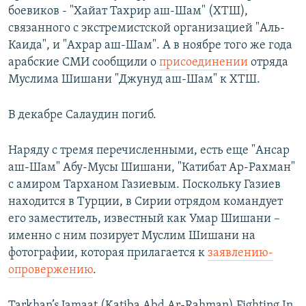
боевиков - "Хайат Тахрир аш-Шам" (ХТШ),
связанного с экстремистской организацией "Аль-
Каида", и "Ахрар аш-Шам". А в ноябре того же года
арабские СМИ сообщили о
присоединении
отряда
Муслима Шишани "Джунуд аш-Шам" к ХТШ.
В декабре Салаудин погиб.
Наряду с тремя перечисленными, есть еще "Ансар
аш-Шам" Абу-Мусы Шишани, "Катибат Ар-Рахман"
с амиром Тарханом Газиевым. Поскольку Газиев
находится в Турции, в Сирии отрядом командует
его заместитель, известный как Умар Шишани –
именно с ним позирует Муслим Шишани на
фотографии, которая прилагается к
заявлению-
опровержению
.
Tarkhan’s Jamaat (Katiba Abd Ar-Rahman) Fighting In