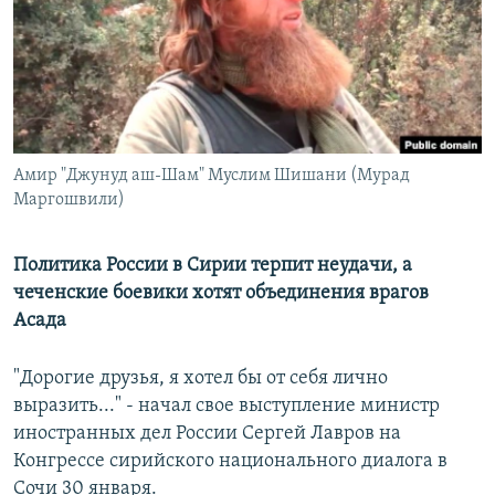
РАСПИСАНИЕ ВЕЩАНИЯ
ПОДПИШИТЕСЬ НА РАССЫЛКУ
СОЦИАЛЬНЫЕ СЕТИ
Амир "Джунуд аш-Шам" Муслим Шишани (Мурад
Маргошвили)
Политика России в Сирии терпит неудачи, а
Все сайты РСЕ/РС
чеченские боевики хотят объединения врагов
Асада
"Дорогие друзья, я хотел бы от себя лично
выразить..." - начал свое выступление министр
иностранных дел России Сергей Лавров на
Конгрессе сирийского национального диалога в
Сочи 30 января.