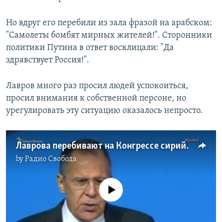
Но вдруг его перебили из зала фразой на арабском:
"Самолеты бомбят мирных жителей!". Сторонники
политики Путина в ответ восклицали: "Да
здравствует Россия!".
Лавров много раз просил людей успокоиться,
просил внимания к собственной персоне, но
урегулировать эту ситуацию оказалось непросто.
Лаврова перебивают на Конгрессе сирийского национального диалога в Сочи
by
Радио Свобода
No media source currently available