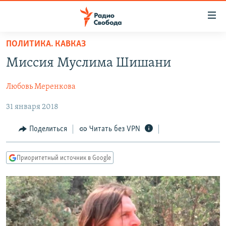
Ссылки
для
упрощенного
ПОЛИТИКА. КАВКАЗ
ПРОГРАММЫ
доступа
Миссия Муслима Шишани
ПОДКАСТЫ
Вернуться
к
Любовь Меренкова
АВТОРСКИЕ ПРОЕКТЫ
основному
31 января 2018
ЦИТАТЫ СВОБОДЫ
содержанию
Вернутся
МНЕНИЯ
Поделиться
Читать без VPN
к
КУЛЬТУРА
главной
Приоритетный источник в Google
навигации
IDEL.РЕАЛИИ
Вернутся
КАВКАЗ.РЕАЛИИ
к
СЕВЕР.РЕАЛИИ
поиску
СИБИРЬ.РЕАЛИИ