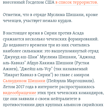
внесенный Госдепом США
в список террористов.
Отметим, что в отряде Муслима Шишани, кроме
чеченцев, участвует немало курдов.
В настоящее время в Сирии против Асада
сражаются несколько чеченских формирований.
До недавнего времени три из них считались
наиболее сильными: это вышеупомянутый отряд
"Джунуд аш-Шам" Муслима Шишани, "Аджнад
аль-Кавказ" Абдул-Хакима Шишани (Рустам
Ажиев), "Джейш аль-Уср" (так называемый
"Имарат Кавказ в Сирии") во главе с амиром
Салаудином Шишани
(Пейзулла Маргошвили).
Летом 2017 года в интернете распространилось
видеообращение
этих трех чеченских командиров,
где они заявили о своем нейтралитете в
противостоянии двух крупных альянсов сирийских