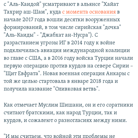
с "Аль-Каидой" усматривают в альянсе "Хайат
Тахрир аш-Шам", куда
с момента основания
в
начале 2017 года вошли десятки вооруженных
формирований, в том числе сирийская "дочка"
"Аль-Каиды" - "Джабхат ан-Нусра"). С
разрастанием угрозы ИГ в 2014 году к войне
подключилась авиация международной коалиции
во главе с США, а в 2016 году войска Турции начали
первую операцию против курдов на севере Сирии –
"Щит Евфрата". Новая военная операция Анкары с
той же целью стартовала в январе 2018 года и
получила название "Оливковая ветвь".
Как отмечает Муслим Шишани, он и его соратники
считают братскими, как народ Турции, так и
курдов, и сожалеют о разногласиях между ними.
"И мы считаем, что войной эти проблемы не