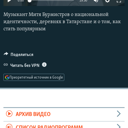
0:00
19:30
РАСПИСАНИЕ ВЕЩАНИЯ
Музыкант Митя Бурмистров о национальной
ПОДПИШИТЕСЬ НА РАССЫЛКУ
идентичности, деревнях в Татарстане и о том, как
стать популярным
СОЦИАЛЬНЫЕ СЕТИ
Поделиться
Читать без VPN
Все сайты РСЕ/РС
Приоритетный источник в Google
АРХИВ ВИДЕО
СПИСОК РАДИОПРОГРАММ