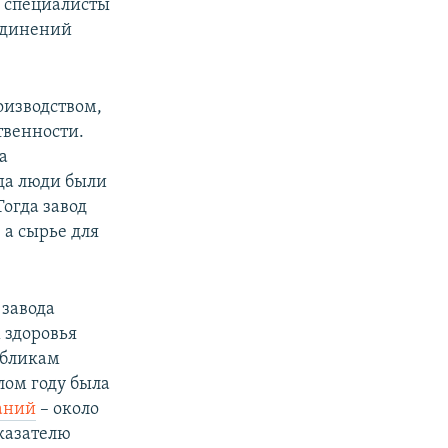
о специалисты
оединений
оизводством,
твенности.
а
гда люди были
огда завод
 а сырье для
 завода
 здоровья
убликам
лом году была
ваний
– около
оказателю