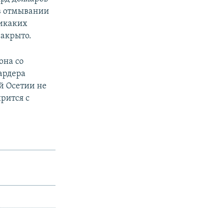
 в отмывании
никаких
закрыто.
она со
ардера
й Осетии не
рится с