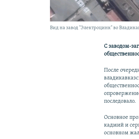
Вид на завод "Электроцинк" во Владикав
С заводом-за
общественнос
После очеред
владикавказс
общественнос
опровержен
последовало.
Основное про
кадмий и сер
основном жал