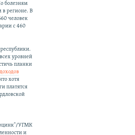
По болезням
 в регионе. В
660 человек
арии с 460
 республики.
всех уровней
остичь планки
доходов
что хотя
ги платятся
ердловской
роцинк"/УГМК
ленности и