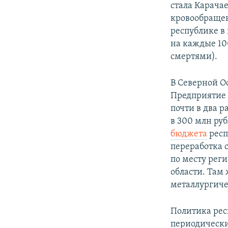
стала Карача
кровообращен
республике в
на каждые 10
смертями).
В Северной О
Предприятие 
почти в два р
в 300 млн руб
бюджета
респ
переработка 
по месту рег
области. Там
металлургиче
Политика рес
периодически