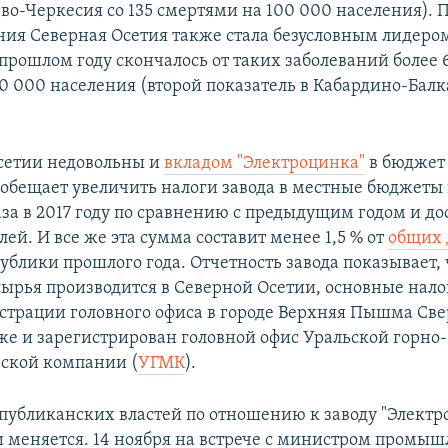
ево-Черкесия со 135 смертями на 100 000 населения). 
ия Северная Осетия также стала безусловным лидером
 прошлом году скончалось от таких заболеваний более 
0 000 населения (второй показатель в Кабардино-Балк
сетии недовольны и
вкладом "Электроцинка"
в бюджет
обещает увеличить налоги завода в местные бюджеты 
аза в 2017 году по сравнению с предыдущим годом и д
лей. И все же эта сумма составит менее 1,5 % от
общих 
ублики прошлого года. Отчетность завода показывает, 
сырья производится в Северной Осетии, основные нало
истрации головного офиса в городе Верхняя Пышма Св
 же и зарегистрирован головной офис Уральской горно-
ской компании (
УГМК
).
публиканских властей по отношению к заводу "Элект
 меняется. 14 ноября на встрече с министром промыш