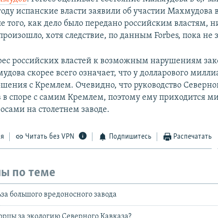
году испанские власти заявили об участии Махмудова
ле того, как дело было передано российским властям, 
роизошло, хотя следствие, по данным Forbes, пока не 
ес российских властей к возможным нарушениям зак
удова скорее всего означает, что у долларового милли
шения с Кремлем. Очевидно, что руководство Северно
 в споре с самим Кремлем, поэтому ему приходится ми
сами на столетнем заводе.
ся
Читать без VPN
Подпишитесь
Распечатать
ы по теме
за большого вредоносного завода
рцы за экологию Северного Кавказа?