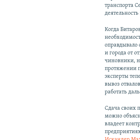
транспорта С
деятельность
Когда Битаров
необходимос
оправдывало 
и города от о
чиновники, н
протяжении п
эксперты теп
вывоз отвалов
работать дал
Сдача своих 
можно объясн
владеет конт
предприятиях
Искандер Ма