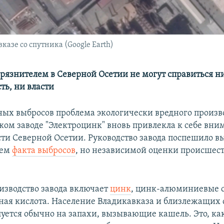
казе со спутника (Google Earth)
грязнителем в Северной Осетии не могут справиться н
ть, ни власти
ных выбросов проблема экологически вредного произв
ком заводе "Электроцинк" вновь привлекла к себе вни
ти Северной Осетии. Руководство завода поспешило вы
ием
факта выбросов
, но независимой оценки происшес
изводство завода включает
цинк
, цинк-алюминиевые 
ная кислота. Население Владикавказа и близлежащих 
уется обычно на запахи, вызывающие кашель. Это, как