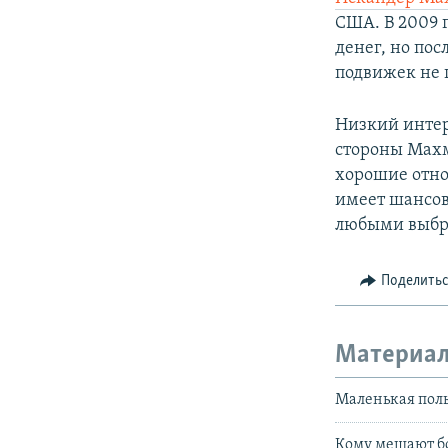
США. В 2009 
денег, но пос
подвижек не п
Низкий интер
стороны Махм
хорошие отно
имеет шансов
любыми выбро
Поделить
Материал
Маленькая поль
Кому мешают бо