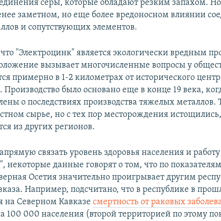
единения серы, которые обладают резким запахом. Н
менее заметном, но еще более вредоносном влиянии с
ллов и сопутствующих элементов.
 что "Электроцинк" является экологически вредным пр
положение вызывает многочисленные вопросы у общес
тся примерно в 1-2 километрах от исторического центр
 Производство было основано еще в конце 19 века, ко
лены о последствиях производства тяжелых металлов. Т
стном сырье, но с тех пор месторождения истощились,
тся из других регионов.
апрямую связать уровень здоровья населения и работу
, некоторые данные говорят о том, что по показателям
верная Осетия значительно проигрывает другим респ
вказа. Например, подсчитано, что в республике в прош
я на Северном Кавказе
смертность от раковых заболе
на 100 000 населения (второй территорией по этому п