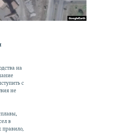
и
одства на
мание
ступить с
твия не
сплавы,
сел в
 правило,