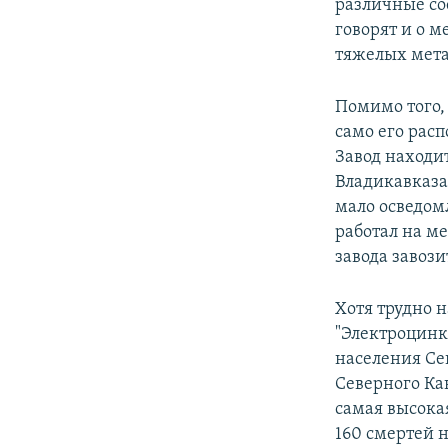
различные со
говорят и о 
тяжелых мета
Помимо того,
само его рас
Завод находи
Владикавказа.
мало осведом
работал на ме
завода завози
Хотя трудно н
"Электроцинк"
населения Се
Северного Ка
самая высока
160 смертей 