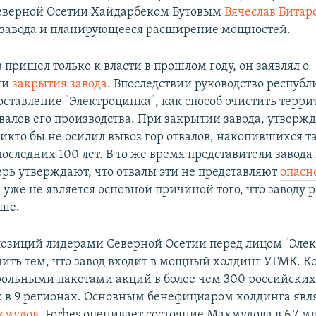
еверной Осетии Хайдарбеком Бутовым
Вячеслав Битар
 завода и планирующееся расширение мощностей.
 пришел только к власти в прошлом году, он заявлял о
ти
закрытия завода
. Впоследствии руководство республ
оставление "Электроцинка", как способ очистить терри
твалов его производства. При закрытии завода, утверж
икто бы не осилил вывоз гор отвалов, накопившихся т
оследних 100 лет. В то же время представители завода
ерь утверждают, что отвалы эти не представляют
опасн
 уже не является основной причиной того, что заводу
ьше.
позиций лидерами Северной Осетии перед лицом "Эле
ить тем, что завод входит в мощный холдинг УГМК. 
рольными пакетами акций в более чем 300 российски
 в 9 регионах. Основным бенефициаром холдинга явл
хмудов
. Forbes оценивает состояние Махмудова в 6,7 м