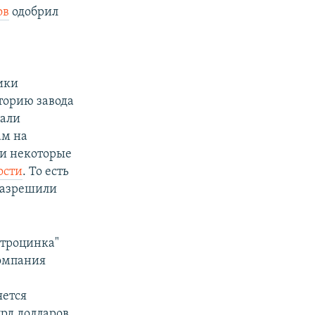
ов
одобрил
ики
торию завода
дали
ам на
 и некоторые
ости
. То есть
 разрешили
ктроцинка"
Компания
х
яется
лрд долларов