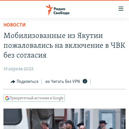
Ссылки
для
упрощенного
НОВОСТИ
ПРОГРАММЫ
доступа
Мобилизованные из Якутии
ПОДКАСТЫ
Вернуться
пожаловались на включение в ЧВК
к
АВТОРСКИЕ ПРОЕКТЫ
без согласия
основному
ЦИТАТЫ СВОБОДЫ
содержанию
19 апреля 2023
Вернутся
МНЕНИЯ
к
Поделиться
Читать без VPN
КУЛЬТУРА
главной
навигации
IDEL.РЕАЛИИ
Приоритетный источник в Google
Вернутся
КАВКАЗ.РЕАЛИИ
к
СЕВЕР.РЕАЛИИ
поиску
СИБИРЬ.РЕАЛИИ